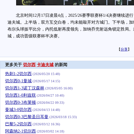
北京时间12月17日凌晨4点，2025/26赛季联赛杯1/4决赛继续
迪夫城。上半场，双方互交白卷，均未能敲开对方城门。下半场，加
布尔头球扳平比分，内托低射再度领先，加纳乔兜射远角锁定胜局。最
城，成功晋级联赛杯半决赛。
【
分享
】
更多关于
切尔西
卡迪夫城
的新闻
热刺1-2切尔西
(2026/05/20 15:48)
切尔西0-1曼城
(2026/05/17 14:15)
切尔西1-3诺丁汉森林
(2026/05/05 16:00)
切尔西1-0利兹联
(2026/04/27 10:40)
切尔西0-3布莱顿
(2026/04/22 09:33)
曼城3-0切尔西
(2026/04/13 14:48)
切尔西0-3巴黎圣日耳曼
(2026/03/18 15:33)
巴黎5-2切尔西
(2026/03/12 16:36)
阿森纳2-1切尔西
(2026/03/02 14:18)