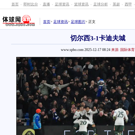
首页
-
即时比分
-
直播
-
足球资讯
-
篮球资讯
-
足球分析
-
英超
-
西甲
-
首页
>
足球资讯
>
足球图片
> 正文
切尔西3-1卡迪夫城
www.spbo.com 2025-12-17 08:24
来源: 国际体育