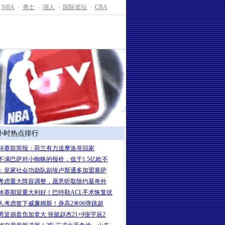
NBA
-
勇士
-
湖人
-
国际篮坛
-
CBA
4小时热点排行
杯赛前简报：荷兰有力送摩洛哥回家
不满巴萨对小蜘蛛的报价，低于1.5亿欧不
：皇家社会功勋队副埃卢斯通多加盟塞萨
考虑重大阵容调整，愿意听取除约基奇外
休赛期迎重大利好！巴特勒ACL手术恢复状
人考虑签下威廉姆斯！身高2米06弹跳超
男篮崩盘负加拿大 张懿赵杰21+9张宇辰2