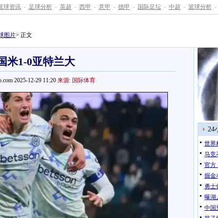
篮球资讯
-
足球分析
-
英超
-
西甲
-
意甲
-
德甲
-
国际足坛
-
中超
-
篮球分析
-
球图片
> 正文
国米1-0亚特兰大
.com 2025-12-29 11:20
来源: 国际体育
2
世界
马竞
官方
掘金
勇士
曝湖
中国