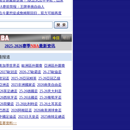
铭交易最新进展！3队正式出手争抢，山东
BA赛前简报：王牌单挑自由人
在今夏想促成詹姆斯回归，双方可能再度
昨日
今日
明日
2025-2026赛季
NBA
最新资讯
题报道
26美加墨世界盃
歐洲區外圍賽
亞洲區外圍賽
6-2027歐冠盃
2026-27歐霸盃
26-27歐協盃
5世冠盃
2025-26亞冠精英
25-26亞冠乙级
7亞洲盃
2025非洲國家盃
2026南美自由盃
5-26英足總盃
25-26德國盃
25-26意大利盃
5-26西班牙盃
25-26法國盃
25-26葡萄牙盃
5-26荷蘭盃
25-26比利時盃
25-26土耳其盃
6巴西盃
2026阿根廷盃
2026南美洲球會盃
6中國足協盃
2025日天皇盃
2025南韓足總盃
盃赛资料>>