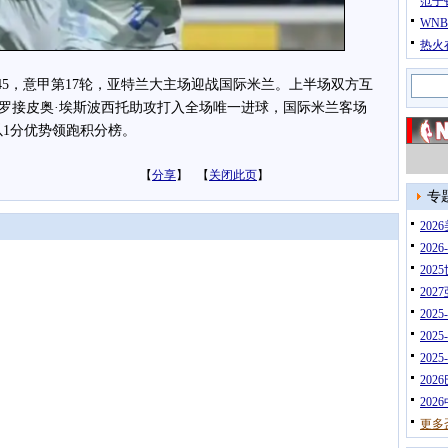
范子
WN
热火
:45，意甲第17轮，亚特兰大主场迎战国际米兰。上半场双方互
罗接皮奥·埃斯波西托助攻打入全场唯一进球，国际米兰客场
以1分优势领跑积分榜。
【
分享
】 【
关闭此页
】
专
20
202
202
202
202
202
202
202
202
更多