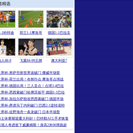
道精选
-1科特迪
荷兰1-1摩洛哥
德国1-1巴拉圭
人88-9
飞翼84-99王牌
澳大利亚7
2026
|
世界杯-哈兰德86分绝杀努萨世界波
世界杯-努萨兜射世界波破门 挪威半场暂
世界杯-荷兰出局！布努扑点 摩洛哥点球战
世界杯-德国出局！三人丢点！点球3-4巴拉
世界杯-恩西索破门哈弗茨扳平 德国1-1巴拉
世界杯-加拉尔萨助攻恩西索破门 德国半场
世界杯-胖虎马丁内利破门 巴西2-1逆转读秒
世界杯-佐野海舟一条龙破门 日本半场暂
勇士休赛期迎重大利好！巴特勒ACL手术恢复
曝湖人考虑签下威廉姆斯！身高2米06弹跳超