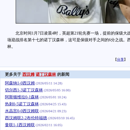
北京时间1月7日凌晨4时，英超第21轮先赛一场，提前的保级大
场迎战排名第十七的诺丁汉森林，这可是保级对手之间的6分之战。西
林。
【
分享
】
更多关于
西汉姆
诺丁汉森林
的新闻
阿森纳1-0西汉姆
(2026/05/11 14:28)
切尔西1-3诺丁汉森林
(2026/05/05 16:00)
阿斯顿维拉0-1森林
(2026/05/01 10:24)
热刺0-5诺丁汉森林
(2026/04/25 15:43)
水晶宫0-0西汉姆联
(2026/04/21 09:23)
西汉姆联2-2布伦特福德
(2026/03/10 16:45)
曼联1-1西汉姆联
(2026/02/11 16:05)