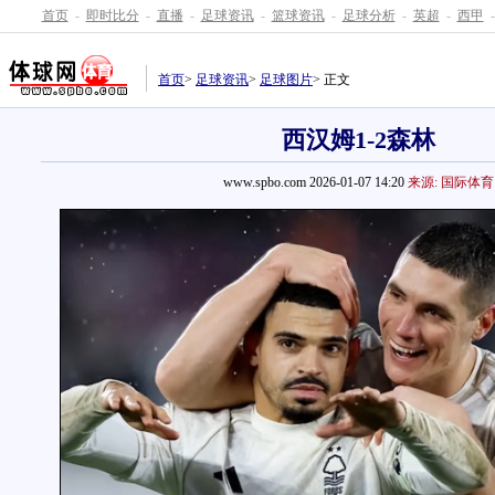
首页
-
即时比分
-
直播
-
足球资讯
-
篮球资讯
-
足球分析
-
英超
-
西甲
-
首页
>
足球资讯
>
足球图片
> 正文
西汉姆1-2森林
www.spbo.com 2026-01-07 14:20
来源: 国际体育