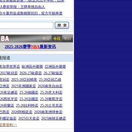
铭交易最新进展！3队正式出手争抢，山东
BA赛前简报：王牌单挑自由人
在今夏想促成詹姆斯回归，双方可能再度
昨日
今日
明日
2025-2026赛季
NBA
最新资讯
题报道
26美加墨世界盃
歐洲區外圍賽
亞洲區外圍賽
6-2027歐冠盃
2026-27歐霸盃
26-27歐協盃
5世冠盃
2025-26亞冠精英
25-26亞冠乙级
7亞洲盃
2025非洲國家盃
2026南美自由盃
5-26英足總盃
25-26德國盃
25-26意大利盃
5-26西班牙盃
25-26法國盃
25-26葡萄牙盃
5-26荷蘭盃
25-26比利時盃
25-26土耳其盃
6巴西盃
2026阿根廷盃
2026南美洲球會盃
6中國足協盃
2025日天皇盃
2025南韓足總盃
盃赛资料>>