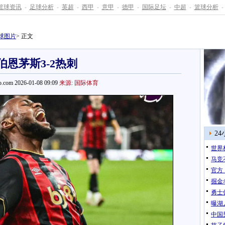
篮球资讯
-
足球分析
-
英超
-
西甲
-
意甲
-
德甲
-
国际足坛
-
中超
-
篮球分析
-
球图片
> 正文
伯恩茅斯3-2热刺
.com 2026-01-08 09:09
来源: 国际体育
2
世界
马竞
官方
掘金
勇士
曝湖
中国