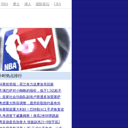
NBA
-
勇士
-
湖人
-
国际篮坛
-
CBA
4小时热点排行
杯赛前简报：荷兰有力送摩洛哥回家
不满巴萨对小蜘蛛的报价，低于1.5亿欧不
：皇家社会功勋队副埃卢斯通多加盟塞萨
考虑重大阵容调整，愿意听取除约基奇外
休赛期迎重大利好！巴特勒ACL手术恢复状
人考虑签下威廉姆斯！身高2米06弹跳超
男篮崩盘负加拿大 张懿赵杰21+9张宇辰2