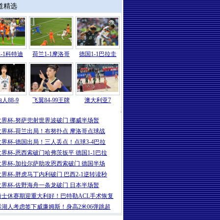
道精选
-1科特迪
荷兰1-1摩洛哥
德国1-1巴拉圭
人88-9
飞翼84-99王牌
澳大利亚7
2026
|
世界杯-哈兰德86分绝杀努萨世界波
世界杯-努萨兜射世界波破门 挪威半场暂
世界杯-荷兰出局！布努扑点 摩洛哥点球战
世界杯-德国出局！三人丢点！点球3-4巴拉
世界杯-恩西索破门哈弗茨扳平 德国1-1巴拉
世界杯-加拉尔萨助攻恩西索破门 德国半场
世界杯-胖虎马丁内利破门 巴西2-1逆转读秒
世界杯-佐野海舟一条龙破门 日本半场暂
勇士休赛期迎重大利好！巴特勒ACL手术恢复
曝湖人考虑签下威廉姆斯！身高2米06弹跳超