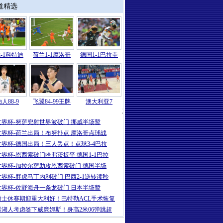
道精选
-1科特迪
荷兰1-1摩洛哥
德国1-1巴拉圭
人88-9
飞翼84-99王牌
澳大利亚7
2026
|
世界杯-哈兰德86分绝杀努萨世界波
世界杯-努萨兜射世界波破门 挪威半场暂
世界杯-荷兰出局！布努扑点 摩洛哥点球战
世界杯-德国出局！三人丢点！点球3-4巴拉
世界杯-恩西索破门哈弗茨扳平 德国1-1巴拉
世界杯-加拉尔萨助攻恩西索破门 德国半场
世界杯-胖虎马丁内利破门 巴西2-1逆转读秒
世界杯-佐野海舟一条龙破门 日本半场暂
勇士休赛期迎重大利好！巴特勒ACL手术恢复
曝湖人考虑签下威廉姆斯！身高2米06弹跳超