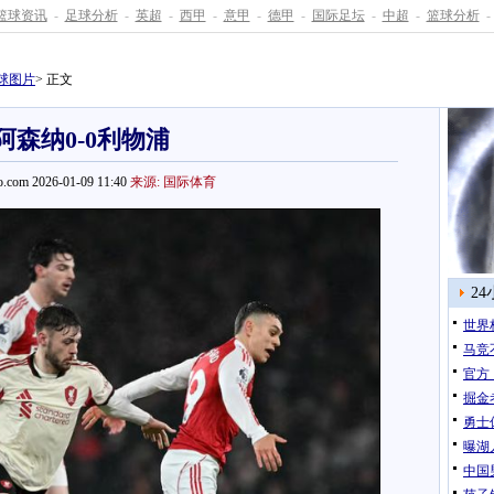
篮球资讯
-
足球分析
-
英超
-
西甲
-
意甲
-
德甲
-
国际足坛
-
中超
-
篮球分析
-
球图片
> 正文
阿森纳0-0利物浦
.com 2026-01-09 11:40
来源: 国际体育
2
世界
马竞
官方
掘金
勇士
曝湖
中国