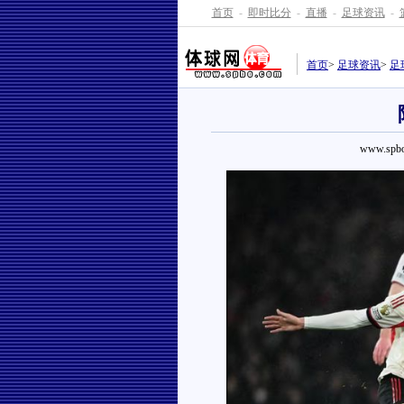
首页
-
即时比分
-
直播
-
足球资讯
-
首页
>
足球资讯
>
足
www.spbo