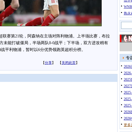
范子
WN
热火
英超联赛第21轮，阿森纳在主场对阵利物浦。上半场比赛，布拉
方未能打破僵局，半场两队0-0战平；下半场，双方进攻稍有
0战平利物浦，暂时以6分优势领跑英超积分榜。
专
【
分享
】 【
关闭此页
】
20
202
202
202
202
202
202
202
202
更多