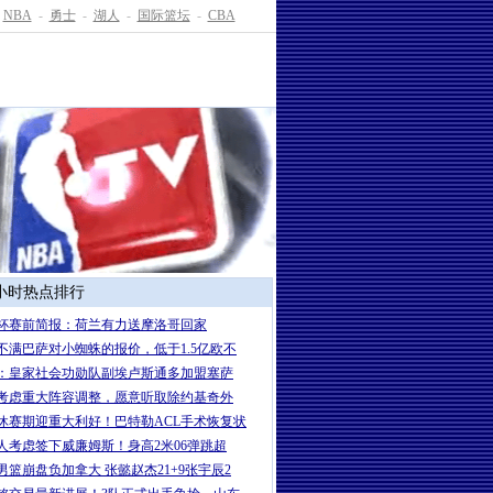
NBA
-
勇士
-
湖人
-
国际篮坛
-
CBA
4小时热点排行
杯赛前简报：荷兰有力送摩洛哥回家
不满巴萨对小蜘蛛的报价，低于1.5亿欧不
：皇家社会功勋队副埃卢斯通多加盟塞萨
考虑重大阵容调整，愿意听取除约基奇外
休赛期迎重大利好！巴特勒ACL手术恢复状
人考虑签下威廉姆斯！身高2米06弹跳超
男篮崩盘负加拿大 张懿赵杰21+9张宇辰2