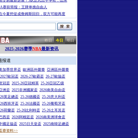
铭交易最新进展！3队正式出手争抢，山东
BA赛前简报：王牌单挑自由人
在今夏想促成詹姆斯回归，双方可能再度
昨日
今日
明日
2025-2026赛季
NBA
最新资讯
题报道
26美加墨世界盃
歐洲區外圍賽
亞洲區外圍賽
6-2027歐冠盃
2026-27歐霸盃
26-27歐協盃
5世冠盃
2025-26亞冠精英
25-26亞冠乙级
7亞洲盃
2025非洲國家盃
2026南美自由盃
5-26英足總盃
25-26德國盃
25-26意大利盃
5-26西班牙盃
25-26法國盃
25-26葡萄牙盃
5-26荷蘭盃
25-26比利時盃
25-26土耳其盃
6巴西盃
2026阿根廷盃
2026南美洲球會盃
6中國足協盃
2025日天皇盃
2025南韓足總盃
盃赛资料>>