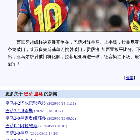
西班牙超级杯决赛展开争夺，巴萨对阵皇马。上半场，拉菲尼亚
条龙破门，莱万多夫斯基单刀挑射破门，贡萨洛-加西亚扳平比分。
出，亚马尔铲射被门将化解，拉菲尼亚再进一球，德容染红下场。最终
冠军！
【
分享
】
更多关于
巴萨
皇马
的新闻
皇马4-2毕尔巴鄂竞技
(2026/05/24 11:11)
巴萨3-1贝蒂斯
(2026/05/18 10:07)
皇马2-0皇家奥维耶多
(2026/05/15 08:52)
巴萨0-1阿拉维斯
(2026/05/14 16:07)
巴萨2-0皇马
(2026/05/11 14:26)