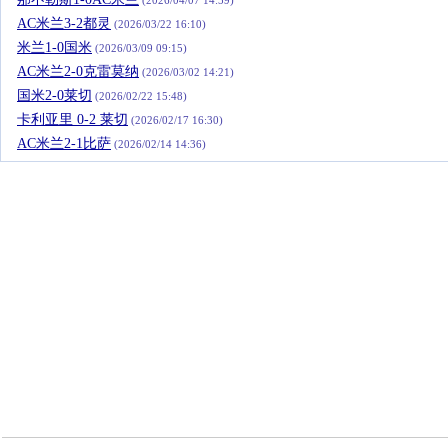
(2026/04/07 14:59)
AC米兰3-2都灵
(2026/03/22 16:10)
米兰1-0国米
(2026/03/09 09:15)
AC米兰2-0克雷莫纳
(2026/03/02 14:21)
国米2-0莱切
(2026/02/22 15:48)
卡利亚里 0-2 莱切
(2026/02/17 16:30)
AC米兰2-1比萨
(2026/02/14 14:36)