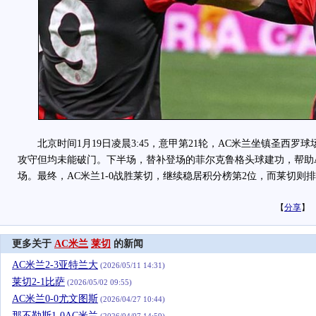
北京时间1月19日凌晨3:45，意甲第21轮，AC米兰坐镇圣西罗
攻守但均未能破门。下半场，替补登场的菲尔克鲁格头球建功，帮助
场。最终，AC米兰1-0战胜莱切，继续稳居积分榜第2位，而莱切则
【
分享
】
更多关于
AC米兰
莱切
的新闻
AC米兰2-3亚特兰大
(2026/05/11 14:31)
莱切2-1比萨
(2026/05/02 09:55)
AC米兰0-0尤文图斯
(2026/04/27 10:44)
那不勒斯1-0AC米兰