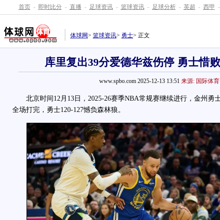
首页
-
即时比分
-
直播
-
足球资讯
-
篮球资讯
-
足球分析
-
英超
-
西甲
-
体球网
>
篮球资讯
>
勇士
> 正文
库里复出39分爱德华兹伤停 勇士惜
www.spbo.com 2025-12-13 13:51
来源: 国际体育
北京时间12月13日，2025-26赛季NBA常规赛继续进行，金州
全场打完，勇士120-127憾负森林狼。