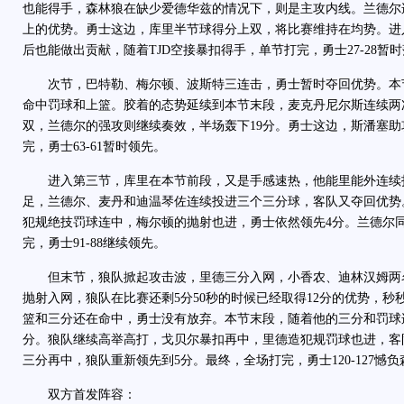
也能得手，森林狼在缺少爱德华兹的情况下，则是主攻内线。兰德尔
上的优势。勇士这边，库里半节球得分上双，将比赛维持在均势。进
后也能做出贡献，随着TJD空接暴扣得手，单节打完，勇士27-28暂
次节，巴特勒、梅尔顿、波斯特三连击，勇士暂时夺回优势。本
命中罚球和上篮。胶着的态势延续到本节末段，麦克丹尼尔斯连续两
双，兰德尔的强攻则继续奏效，半场轰下19分。勇士这边，斯潘塞
完，勇士63-61暂时领先。
进入第三节，库里在本节前段，又是手感速热，他能里能外连续
足，兰德尔、麦丹和迪温琴佐连续投进三个三分球，客队又夺回优势
犯规绝技罚球连中，梅尔顿的抛射也进，勇士依然领先4分。兰德尔同
完，勇士91-88继续领先。
但末节，狼队掀起攻击波，里德三分入网，小香农、迪林汉姆两
抛射入网，狼队在比赛还剩5分50秒的时候已经取得12分的优势，
篮和三分还在命中，勇士没有放弃。本节末段，随着他的三分和罚球
分。狼队继续高举高打，戈贝尔暴扣再中，里德造犯规罚球也进，客
三分再中，狼队重新领先到5分。最终，全场打完，勇士120-127憾
双方首发阵容：