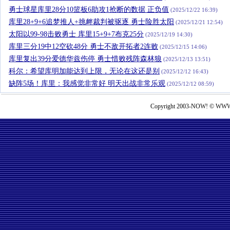
勇士球星库里28分10篮板6助攻1抢断的数据 正负值
(2025/12/22 16:39)
库里28+9+6追梦推人+挑衅裁判被驱逐 勇士险胜太阳
(2025/12/21 12:54)
太阳以99-98击败勇士 库里15+9+7布克25分
(2025/12/19 14:30)
库里三分19中12空砍48分 勇士不敌开拓者2连败
(2025/12/15 14:06)
库里复出39分爱德华兹伤停 勇士惜败残阵森林狼
(2025/12/13 13:51)
科尔：希望库明加能达到上限，无论在这还是别
(2025/12/12 16:43)
缺阵5场！库里：我感觉非常好 明天出战非常乐观
(2025/12/12 08:59)
Copyright 2003-NOW! © WWW