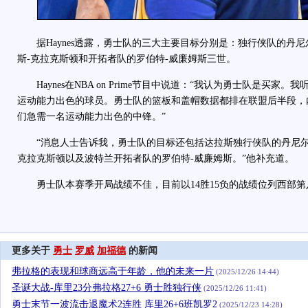
据Haynes透露，勇士队的三大主要目标分别是：独行侠队的丹尼
斯-克拉克斯顿和开拓者队的罗伯特-威廉姆斯三世。
Haynes在NBA on Prime节目中说道：“我认为勇士队是买家
运动能力出色的球员。勇士队的篮板和盖帽数据都排在联盟后半段，
们急需一名运动能力出色的中锋。”
“消息人士告诉我，勇士队的目标还包括达拉斯独行侠队的丹尼尔
克拉克斯顿以及波特兰开拓者队的罗伯特-威廉姆斯。”他补充道。
勇士队本赛季开局战绩不佳，目前以14胜15负的战绩位列西部第
更多关于
勇士
罗威
加福德
的新闻
弗拉格的表现和球商远高于年龄，他的未来一片
(2025/12/26 14:44)
圣诞大战-库里23分弗拉格27+6 勇士胜独行侠
(2025/12/26 11:41)
勇士末节一波流击退魔术2连胜 库里26+6班凯罗2
(2025/12/23 14:28)