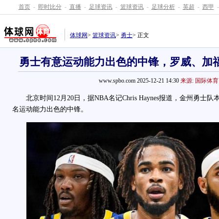
首页
-
即时比分
-
直播
-
足球资讯
-
篮球资讯
-
足球分析
-
英超
-
西甲
-
体球网
>
篮球资讯
>
勇士
> 正文
勇士有意运动能力出色的中锋，罗威、加
www.spbo.com 2025-12-21 14:30
来源: 国际体育
北京时间12月20日，据NBA名记Chris Haynes报道，金州勇
名运动能力出色的中锋。