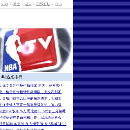
NBA
-
勇士
-
湖人
-
国际篮坛
-
CBA
4小时热点排行
：尤文关注中场伊斯梅尔-科内，萨索洛估
克：格雷茨卡预计到期离队，尤文和那不
：奥塔门迪符合巴萨的短期需求，但穆里
！辽宁铁人官宣一笔重量级签约，迪力穆
制胜10-0双杀76人 恩比德31+5武切三分超乔
已准备好在冬窗积极运作，出现合适机会
杀鹈鹕 布克30+9+5 锡安20+8+6马威24+13