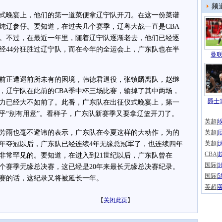
频
晚宴上，他们的第一道菜便拿辽宁队开刀。在这一份菜谱
炖辽参仔。要知道，在过去几个赛季，辽粤大战一直是CBA
赛。不过，在最近一年里，随着辽宁队逐渐老去，他们已经逐
经44分狂胜过辽宁队，而在今年的全运会上，广东队也在半
曼联
正遭遇前所未有的困境，韩德君退役，张镇麟离队，赵继
，辽宁队在此前的CBA季中杯三场比赛，输掉了其中两场，
爵士1
力已经大不如前了。此番，广东队在出征仪式晚宴上，第一
乎“别有用意”。看样子，广东队新赛季又要拿辽篮开刀了。
英超
|
雨也毫不避讳的表示，广东队在今夏这样的大动作，为的
英超
|
英超
|
21年夺冠以后，广东队已经连续4年无缘总冠军了，也连续四年
CBA
|
非常罕见的。要知道，在进入到21世纪以后，广东队曾在
国际
|
，连续三个赛季无缘总决赛，这已经是20年来最长无缘总决赛纪录。
国际
|
赛的话，这纪录又将被延长一年。
英超
|
【
关闭此页
】