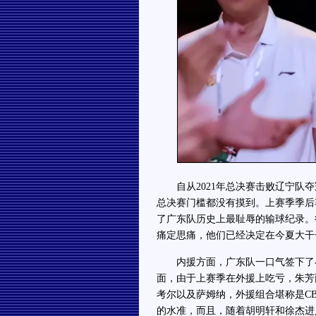
自从2021年总决赛击败辽宁队夺
总决赛门槛都没有摸到。上赛季季后
了广东队历史上最耻辱的输球纪录。
痛定思痛，他们已经决定在今夏大干
内援方面，广东队一口气签下了崔
面，由于上赛季在外援上吃亏，朱芳
考尔以及萨姆纳，外援组合堪称是C
的水准，而且，随着胡明轩和徐杰进