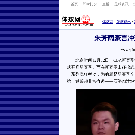
首页
-
即时比分
-
直播
-
足球资讯
-
体球网
>
篮球资讯
>
朱芳雨豪言冲
www.spbo
北京时间12月12日，CBA新赛
式开启新赛季。而在新赛季出征仪式
一系列疯狂举动，为的就是新赛季全
第一道菜却非常有趣——石斛肉汁炖