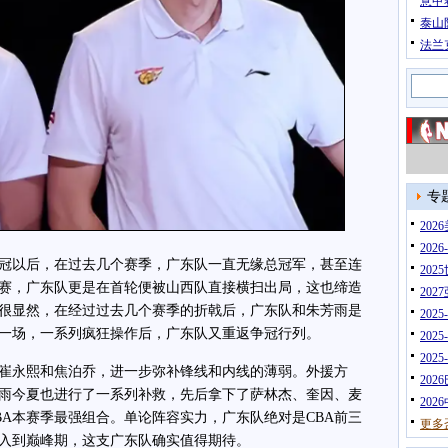
意甲
泰山
法兰
专
20
202
冠以后，在过去几个赛季，广东队一直无缘总冠军，甚至连
202
赛，广东队更是在首轮便被山西队直接横扫出局，这也缔造
202
很显然，在经过过去几个赛季的折戟后，广东队和朱芳雨是
202
一场，一系列疯狂操作后，广东队又重返争冠行列。
202
202
永熙和焦泊乔，进一步弥补锋线和内线的薄弱。外援方
202
雨今夏也进行了一系列补救，先后拿下了萨林杰、奎因、麦
202
BA本赛季最强组合。单论阵容实力，广东队绝对是CBA前三
更多
入到巅峰期，这支广东队确实值得期待。