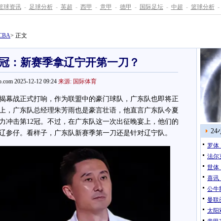
篮球资讯
-
足球分析
-
英超
-
西甲
-
意甲
-
德甲
-
国际足坛
-
中超
-
篮球分析
-
CBA
> 正文
冠：新赛季拿辽宁开第一刀？
.com 2025-12-12 09:24
来源: 国际体育
季揭幕战正式打响，作为联盟中的豪门球队，广东队也即将正
上，广东队总经理朱芳雨也是豪言壮语，他直言广东队今夏
力冲击第12冠。不过，在广东队这一次出征晚宴上，他们的
2
辽参仔。看样子，广东队新赛季第一刀还是针对辽宁队。
罗体
法尔
世体
喜讯
公牛
曼联
太阳双