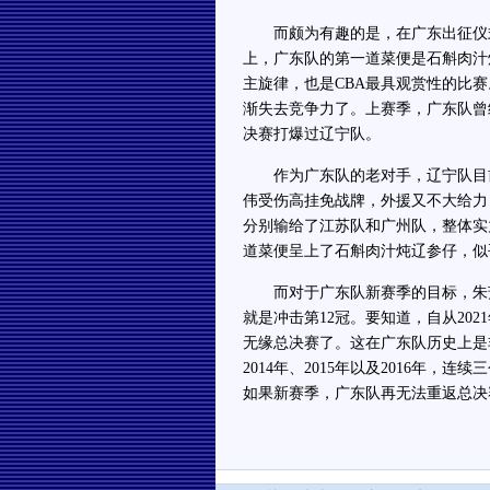
而颇为有趣的是，在广东出征仪式
上，广东队的第一道菜便是石斛肉汁
主旋律，也是CBA最具观赏性的比
渐失去竞争力了。上赛季，广东队曾
决赛打爆过辽宁队。
作为广东队的老对手，辽宁队目前
伟受伤高挂免战牌，外援又不大给力
分别输给了江苏队和广州队，整体实
道菜便呈上了石斛肉汁炖辽参仔，似
而对于广东队新赛季的目标，朱芳
就是冲击第12冠。要知道，自从20
无缘总决赛了。这在广东队历史上是
2014年、2015年以及2016年
如果新赛季，广东队再无法重返总决