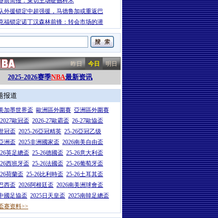
赛前简报：莱切主场硬撼科木
队外援锁定中超强援，马德鲁加或重返巴
克福锁定诺丁汉森林前锋：转会市场的潜
昨日
今日
明日
2025-2026赛季
NBA
最新资讯
题报道
26美加墨世界盃
歐洲區外圍賽
亞洲區外圍賽
6-2027歐冠盃
2026-27歐霸盃
26-27歐協盃
5世冠盃
2025-26亞冠精英
25-26亞冠乙级
7亞洲盃
2025非洲國家盃
2026南美自由盃
5-26英足總盃
25-26德國盃
25-26意大利盃
5-26西班牙盃
25-26法國盃
25-26葡萄牙盃
5-26荷蘭盃
25-26比利時盃
25-26土耳其盃
6巴西盃
2026阿根廷盃
2026南美洲球會盃
6中國足協盃
2025日天皇盃
2025南韓足總盃
盃赛资料>>