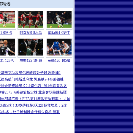
道精选
1-0纽卡
阿森纳9-8水晶
富勒姆1-0诺丁
31-129活
灰熊125-104雄
黄蜂120-105魔
意甲
|
卡卢卢破门伊尔迪兹建功 尤文2-
埃基蒂克助攻维尔茨斩获处子球 利物浦2
厄德高破门赖斯造乌龙 阿森纳2-1布莱顿继
沃特金斯双响维拉2-1切尔西 1914年后首次各
赵睿23+5+6关键篮板定胜 北京客场险胜新疆
16年35场不败！FIFA第11摩洛哥险翻车：1-1被
5场轰5球！33岁萨拉赫3天2次拯救埃及：2连
英超-多古处子球制胜舍什科失良机 曼联