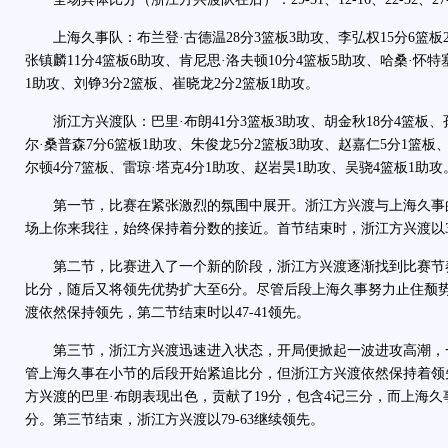
上海久事队：布兰登·古德温28分3篮板3助攻、李弘权15分6篮板2
张镇麟11分4篮板6助攻、肯尼思·洛夫顿10分4篮板5助攻、哈桑·怀特
1助攻、刘铮3分2篮板、崔晓龙2分2篮板1助攻。
浙江方兴渡队：巴里·布朗41分3篮板3助攻、胡金秋18分4篮板、
尔·桑普森7分6篮板1助攻、朱俊龙5分2篮板3助攻、赵嘉仁5分1篮板
尔顿4分7篮板、雷琼·塔克4分1助攻、赵岩昊1助攻、吴骁4篮板1助攻
第一节，比赛在紧张激烈的氛围中展开。浙江方兴渡与上海久事
场上你来我往，始终保持着分数的接近。首节结束时，浙江方兴渡以31
第二节，比赛进入了一个新的阶段，浙江方兴渡逐渐找到比赛节
比分，随后又将领先优势扩大至6分。尽管后段上海久事努力止住颓
渡依然保持领先，第二节结束时以47-41领先。
第三节，浙江方兴渡迅速进入状态，开局便掀起一波进攻高潮，一
管上海久事在小节的后段开始紧追比分，但浙江方兴渡依然保持着领
方兴渡的巴里·布朗表现出色，贡献了19分，包含4记三分，而上海久
分。第三节结束，浙江方兴渡以79-63继续领先。