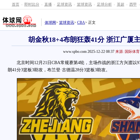
首页
-
即时比分
-
直播
-
足球资讯
-
篮球资讯
-
足球分析
-
英超
-
西甲
-
体球网
>
篮球资讯
>
CBA
> 正文
胡金秋18+4布朗狂轰41分 浙江广厦
www.spbo.com 2025-12-22 08:37
来源: 国际体育
北京时间12月21日CBA常规赛第4轮，主场作战的浙江方兴渡以97
朗41分3篮板3助攻，布兰登·古德温28分3篮板3助攻。