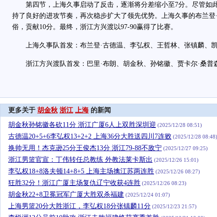
第四节，上海久事启动了反击，逐渐将分差缩小至7分。尽管如此
持了良好的进攻节奏，再次稳步扩大了领先优势。上海久事的布兰登
俗，贡献10分。最终，浙江方兴渡以97-90赢得了比赛。
上海久事队首发：布兰登·古德温、李弘权、王哲林、张镇麟、凯
浙江方兴渡队首发：巴里·布朗、胡金秋、孙铭徽、贾卡尔·桑普
更多关于
胡金秋
浙江
上海
的新闻
胡金秋孙铭徽各砍11分 浙江广厦6人上双胜深圳迎
(2025/12/28 08:51)
古德温20+5+6李弘权13+2+2 上海36分大胜送四川7连败
(2025/12/28 08:48
换帅无用！杰克逊25分王俊杰13分 浙江79-88不敌宁
(2025/12/27 09:25)
浙江男篮官宣：丁伟转任总教练 外教法莱卡斯出
(2025/12/26 15:01)
李弘权18+8洛夫顿14+8+5 上海主场擒江苏两连胜
(2025/12/26 08:27)
狂胜32分！浙江广厦主场复仇辽宁收获4连胜
(2025/12/26 08:23)
胡金秋22+8卫冕冠军广厦大胜双杀福建
(2025/12/24 01:07)
上海男篮20分大胜浙江，李弘权18分张镇麟11分
(2025/12/23 21:57)