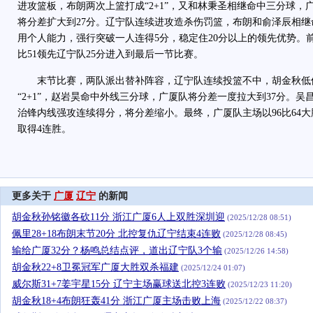
进攻篮板，布朗两次上篮打成“2+1”，又和林秉圣相继命中三分球，广
将分差扩大到27分。辽宁队连续进攻造杀伤罚篮，布朗和俞泽辰相
用个人能力，强行突破一人连得5分，稳定住20分以上的领先优势。
比51领先辽宁队25分进入到最后一节比赛。
末节比赛，两队派出替补阵容，辽宁队连续投篮不中，胡金秋低
“2+1”，赵岩昊命中外线三分球，广厦队将分差一度拉大到37分。
治锋内线强攻连续得分，将分差缩小。最终，广厦队主场以96比64大
取得4连胜。
更多关于
广厦
辽宁
的新闻
胡金秋孙铭徽各砍11分 浙江广厦6人上双胜深圳迎
(2025/12/28 08:51)
佩里28+18布朗末节20分 北控复仇辽宁结束4连败
(2025/12/28 08:45)
输给广厦32分？杨鸣总结点评，道出辽宁队3个输
(2025/12/26 14:58)
胡金秋22+8卫冕冠军广厦大胜双杀福建
(2025/12/24 01:07)
威尔斯31+7姜宇星15分 辽宁主场赢球送北控3连败
(2025/12/23 11:20)
胡金秋18+4布朗狂轰41分 浙江广厦主场击败上海
(2025/12/22 08:37)