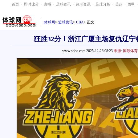
首页
-
即时比分
-
直播
-
足球资讯
-
篮球资讯
-
足球分析
-
英超
-
西甲
-
体球网
>
篮球资讯
>
CBA
> 正文
狂胜32分！浙江广厦主场复仇辽宁
www.spbo.com 2025-12-26 08:23
来源: 国际体育