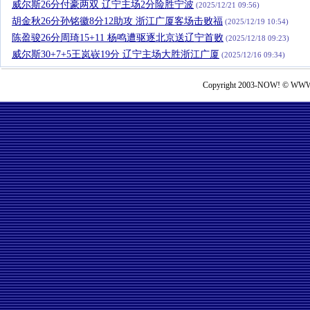
威尔斯26分付豪两双 辽宁主场2分险胜宁波
(2025/12/21 09:56)
胡金秋26分孙铭徽8分12助攻 浙江广厦客场击败福
(2025/12/19 10:54)
陈盈骏26分周琦15+11 杨鸣遭驱逐北京送辽宁首败
(2025/12/18 09:23)
威尔斯30+7+5王岚嵚19分 辽宁主场大胜浙江广厦
(2025/12/16 09:34)
Copyright 2003-NOW! © WWW