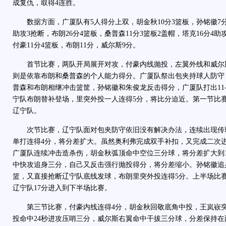
成复仇，取得4连胜。
数据方面，广厦队有5人得分上双，胡金秋10分3篮板，孙铭徽7分3
助攻3抢断，布朗26分4篮板，桑普森11分3篮板2盖帽，塔克16分4
付豪11分4篮板，布朗11分，威尔斯9分。
首节比赛，两队开局展开对攻，付豪内线抛投，左翼外线和威尔
则是依靠布朗和桑普森的个人能力得分。广厦队祭出包夹持球人防守
普森和布朗相继冲击篮筐，孙铭徽和朱俊龙反击得分，广厦队打出11-
宁队布朗替补登场，里突外投一人连得5分，将比分迫近。第一节比赛
辽宁队。
次节比赛，辽宁队面对包夹防守依旧没有解决办法，连续出现传
单打连得4分，将分差扩大。虽然奥利弗完成双手补扣，又完成二次
广厦队连续冲击造杀伤，胡金秋弧顶命中空位三分球，将分差扩大到
中快攻追身三分，自己又反击强行抛投得分，将分差缩小。孙铭徽追
篮，又直接抢断辽宁队底线发球，布朗里突外投连得5分。上半场比赛
辽宁队17分进入到下半场比赛。
第三节比赛，付豪内线连得4分，胡金秋回敬底角中投，王岚嵚突
投命中24秒进攻压哨三分，威尔斯右翼命中干拔三分球，分差保持