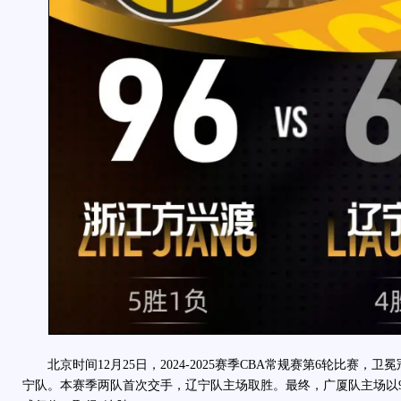
北京时间12月25日，2024-2025赛季CBA常规赛第6轮比赛，
宁队。本赛季两队首次交手，辽宁队主场取胜。最终，广厦队主场以96