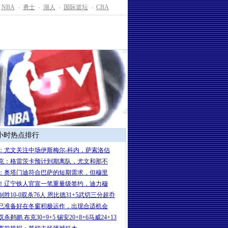
NBA
-
勇士
-
湖人
-
国际篮坛
-
CBA
4小时热点排行
：尤文关注中场伊斯梅尔-科内，萨索洛估
克：格雷茨卡预计到期离队，尤文和那不
：奥塔门迪符合巴萨的短期需求，但穆里
！辽宁铁人官宣一笔重量级签约，迪力穆
制胜10-0双杀76人 恩比德31+5武切三分超乔
已准备好在冬窗积极运作，出现合适机会
杀鹈鹕 布克30+9+5 锡安20+8+6马威24+13