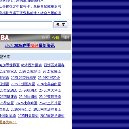
赛前简报：莱切主场硬撼科木
队外援锁定中超强援，马德鲁加或重返巴
克福锁定诺丁汉森林前锋：转会市场的潜
昨日
今日
明日
2025-2026赛季
NBA
最新资讯
题报道
26美加墨世界盃
歐洲區外圍賽
亞洲區外圍賽
6-2027歐冠盃
2026-27歐霸盃
26-27歐協盃
5世冠盃
2025-26亞冠精英
25-26亞冠乙级
7亞洲盃
2025非洲國家盃
2026南美自由盃
5-26英足總盃
25-26德國盃
25-26意大利盃
5-26西班牙盃
25-26法國盃
25-26葡萄牙盃
5-26荷蘭盃
25-26比利時盃
25-26土耳其盃
6巴西盃
2026阿根廷盃
2026南美洲球會盃
6中國足協盃
2025日天皇盃
2025南韓足總盃
盃赛资料>>