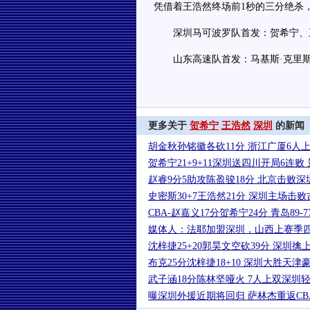
凭借着王浩然终场前1秒的三分绝杀，
深圳马可波罗队首发：贺希宁、王
山东高速队首发：马基斯·克里斯、
更多关于
贺希宁
王浩然
深圳
的新闻
胡金秋孙铭徽各砍11分 浙江广厦6人
贺希宁21+9+11深圳送四川开局6连败 景
赵睿9分5助攻陈盈骏18分 北京击败深
史密斯30+7王浩然21分 深圳主场击败
CBA-赵嘉义17分贺希宁24分 青岛89
媒体人：法耶加盟深圳，山西上赛季
沈梓捷25+20郭昊文空砍39分 深圳擒
布克25分沈梓捷18+10 深圳大胜天津
武子涵18分陈林坚哑火 7人上双深圳
曝深圳外援近期将回归 萨林杰重返CB