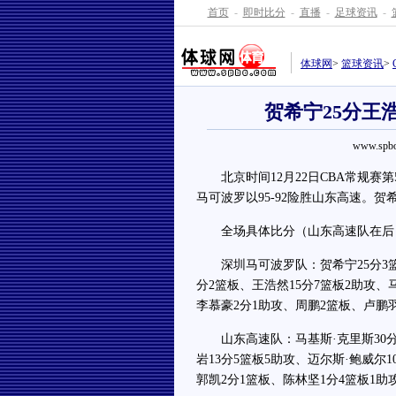
首页
-
即时比分
-
直播
-
足球资讯
-
体球网
>
篮球资讯
>
贺希宁25分王
www.spbo
北京时间12月22日CBA常规赛
马可波罗以95-92险胜山东高速。贺希
全场具体比分（山东高速队在后）：19-2
深圳马可波罗队：贺希宁25分3篮板
分2篮板、王浩然15分7篮板2助攻、
李慕豪2分1助攻、周鹏2篮板、卢鹏
山东高速队：马基斯·克里斯30分9
岩13分5篮板5助攻、迈尔斯·鲍威尔
郭凯2分1篮板、陈林坚1分4篮板1助