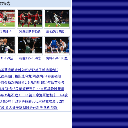
道精选
1-0纽卡
阿森纳9-8水晶
富勒姆1-0诺丁
31-129活
灰熊125-104雄
黄蜂120-105魔
意甲
|
卡卢卢破门伊尔迪兹建功 尤文2-
埃基蒂克助攻维尔茨斩获处子球 利物浦2
厄德高破门赖斯造乌龙 阿森纳2-1布莱顿继
沃特金斯双响维拉2-1切尔西 1914年后首次各
赵睿23+5+6关键篮板定胜 北京客场险胜新疆
16年35场不败！FIFA第11摩洛哥险翻车：1-1被
5场轰5球！33岁萨拉赫3天2次拯救埃及：2连
英超-多古处子球制胜舍什科失良机 曼联