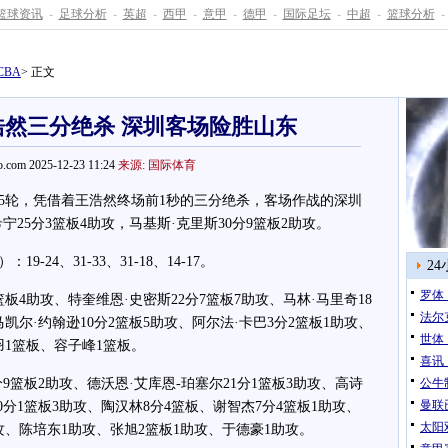
篮球资讯
-
足球分析
-
英超
-
西甲
-
意甲
-
德甲
-
国际足坛
-
中超
-
篮球分析
-
CBA
> 正文
浩然三分绝杀 深圳客场险胜山东
.com 2025-12-23 11:24
来源: 国际体育
第5轮，凭借着王浩然终场前1秒的三分绝杀，客场作战的深圳
宁25分3篮板4助攻，马基斯·克里斯30分9篮板2助攻。
4、31-33、31-18、14-17。
2
罗体
4助攻、特奎维恩·史密斯22分7篮板7助攻、马林·马里奇18
法尔
马凯尔·约翰逊10分2篮板5助攻、阿尔法·卡巴3分2篮板1助攻、
世体
羽1篮板、容子峰1篮板。
喜讯
篮板2助攻、德沃恩·艾库恩-珀塞尔21分1篮板3助攻、高诗
公牛
曼联
10分1篮板3助攻、陶汉林8分4篮板、谢智杰7分4篮板1助攻、
太阳双
攻、陈培东1助攻、张旭2篮板1助攻、于德豪1助攻。