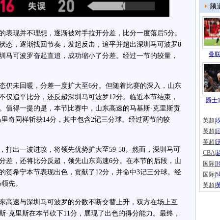
频
表现并不理想，逐渐被对手拉开分差，比分一度落后5分。
状态，逐渐找回节奏，发起反击，追平并超出深圳马可波罗8
曼联
圳马可波罗奋起直追，成功缩小了分差。经过一节的较量，
仍未回暖，分差一度扩大至6分。但随着比赛的深入，山东
不仅追平比分，还反超深圳马可波罗12分。临近本节结束，
爵士1
。值得一提的是，本节比赛中，山东高速的马基斯·克里斯贡
马里奇同样斩获14分，其中包含2记三分球。经过两节的较
英超
|
英超
|
英超
|
出一波进攻，将领先优势扩大至59-50。然而，深圳马可
CBA
|
分差，还将比分反超，领先山东高速6分。在本节的后段，山
国际
|
的贺希宁本节表现出色，贡献了12分，并命中3记三分球。经
国际
|
5领先。
英超
|
高速与深圳马可波罗的分数不断交替上升，双方在场上互
斯·克里斯在本节砍下11分，展现了出色的得分能力。最终，