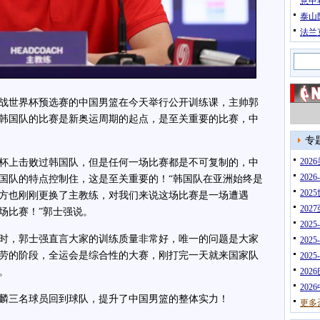
意甲
泰山
法兰
在备战世界杯预选赛的中国男篮在今天举行公开训练课，主帅郭
韩国队的比赛是新奥运周期的起点，是至关重要的比赛，中
专
20
杯上击败过韩国队，但是任何一场比赛都是不可复制的，中
202
国队的特点控制住，这是至关重要的！“韩国队在亚洲始终是
202
方也刚刚更换了主教练，对我们来说这场比赛是一场遭遇
202
场比赛！”郭士强说。
202
时，郭士强直言大家的训练质量非常好，唯一的问题是大家
202
劳的阶段，全运会是综合性的大赛，刚打完一天就来国家队
202
。
202
202
麟三名球员回到球队，提升了中国男篮的整体实力！
更多