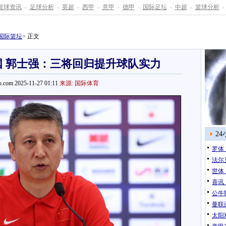
篮球资讯
-
足球分析
-
英超
-
西甲
-
意甲
-
德甲
-
国际足坛
-
中超
-
篮球分析
-
国际篮坛
> 正文
 郭士强：三将回归提升球队实力
.com 2025-11-27 01:11
来源: 国际体育
2
罗体
法尔
世体
喜讯
公牛
曼联
太阳双