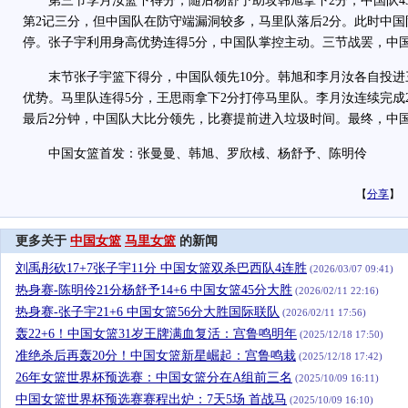
第三节李月汝篮下得分，随后杨舒予助攻韩旭拿下2分，中国队43-
第2记三分，但中国队在防守端漏洞较多，马里队落后2分。此时中国
停。张子宇利用身高优势连得5分，中国队掌控主动。三节战罢，中国队
末节张子宇篮下得分，中国队领先10分。韩旭和李月汝各自投进三分
优势。马里队连得5分，王思雨拿下2分打停马里队。李月汝连续完成
最后2分钟，中国队大比分领先，比赛提前进入垃圾时间。最终，中
中国女篮首发：张曼曼、韩旭、罗欣棫、杨舒予、陈明伶
【
分享
】
更多关于
中国女篮
马里女篮
的新闻
刘禹彤砍17+7张子宇11分 中国女篮双杀巴西队4连胜
(2026/03/07 09:41)
热身赛-陈明伶21分杨舒予14+6 中国女篮45分大胜
(2026/02/11 22:16)
热身赛-张子宇21+6 中国女篮56分大胜国际联队
(2026/02/11 17:56)
轰22+6！中国女篮31岁王牌满血复活：宫鲁鸣明年
(2025/12/18 17:50)
准绝杀后再轰20分！中国女篮新星崛起：宫鲁鸣栽
(2025/12/18 17:42)
26年女篮世界杯预选赛：中国女篮分在A组前三名
(2025/10/09 16:11)
中国女篮世界杯预选赛赛程出炉：7天5场 首战马
(2025/10/09 16:10)