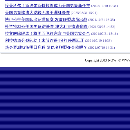
接替科尔！斯波尔斯特拉将成为美国男篮新任主
(2025/10/10 10:38)
美国男篮惨遭大逆转无缘美洲杯决赛
(2025/08/31 15:21)
博伊伦带美国队出征世预赛 发展联盟球员出战
(2021/10/21 08:35)
杜兰特23+9美国男篮进决赛 澳大利亚惨遭翻盘
(2021/08/05 14:52)
拉文解除隔离！将周五飞往东京与美国男篮会合
(2021/07/21 15:16)
利拉德19分4板6助！末节连得4分打停西班牙
(2021/07/19 14:33)
热身赛2胜2负明日启程 复仇者联盟夺金稳吗？
(2021/07/19 14:31)
Copyright 2003-NOW! © WWW