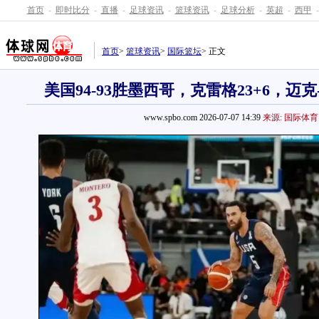
首页
-
即时比分
-
直播
-
足球资讯
-
篮球资讯
-
足球分析
-
英超
-
西甲
-
首页
>
篮球资讯
>
国际篮坛
> 正文
美国94-93胜墨西哥，克雷格23+6，迈克-
www.spbo.com 2026-07-07 14:39
来源: 国际体育