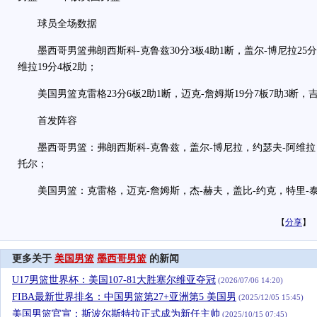
球员全场数据
墨西哥男篮弗朗西斯科-克鲁兹30分3板4助1断，盖尔-博尼拉25分1
维拉19分4板2助；
美国男篮克雷格23分6板2助1断，迈克-詹姆斯19分7板7助3断，吉
首发阵容
墨西哥男篮：弗朗西斯科-克鲁兹，盖尔-博尼拉，约瑟夫-阿维拉，
托尔；
美国男篮：克雷格，迈克-詹姆斯，杰-赫夫，盖比-约克，特里-
【
分享
】
更多关于
美国男篮
墨西哥男篮
的新闻
U17男篮世界杯：美国107-81大胜塞尔维亚夺冠
(2026/07/06 14:20)
FIBA最新世界排名：中国男篮第27+亚洲第5 美国男
(2025/12/05 15:45)
美国男篮官宣：斯波尔斯特拉正式成为新任主帅
(2025/10/15 07:45)