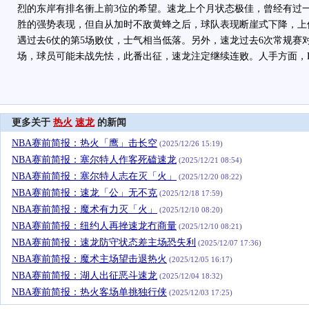
烈的东岸有排名衝上前3位的希望。速龙上个月状态极佳，曾经有过一
胜的强势表现，但自从加时不敌黄蜂之后，球队表现断崖式下降，上
遇过去6仗的第5场败仗，士气相当低落。另外，速龙过去6次常规赛
场，球员可能未战先怯，此番出征，速龙注定继续连败。人手方面，
更多关于
热火
速龙
的新闻
NBA赛前简报：热火「鹰」击长空
(2025/12/26 15:19)
NBA赛前简报：塞尔特人作客死磕速龙
(2025/12/21 08:54)
NBA赛前简报：塞尔特人志在灭「火」
(2025/12/20 08:22)
NBA赛前简报：速龙「公」无不克
(2025/12/18 17:59)
NBA赛前简报：魔术有力灭「火」
(2025/12/10 08:20)
NBA赛前简报：纽约人再挫速龙冇商量
(2025/12/10 08:21)
NBA赛前简报：速龙防守状态差主场恐失利
(2025/12/07 17:36)
NBA赛前简报：魔术主场望击退热火
(2025/12/05 16:17)
NBA赛前简报：湖人出征恶斗速龙
(2025/12/04 18:32)
NBA赛前简报：热火客场单挑独行侠
(2025/12/03 17:25)