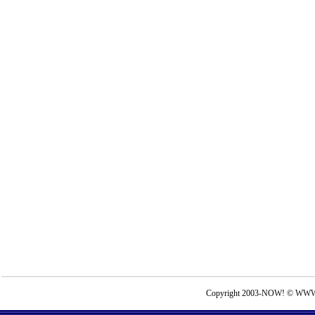
Copyright 2003-NOW! © WWW