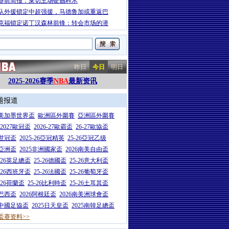
赛前简报：莱切主场硬撼科木
队外援锁定中超强援，马德鲁加或重返巴
克福锁定诺丁汉森林前锋：转会市场的潜
昨日
今日
明日
2025-2026赛季
NBA
最新资讯
题报道
26美加墨世界盃
歐洲區外圍賽
亞洲區外圍賽
6-2027歐冠盃
2026-27歐霸盃
26-27歐協盃
5世冠盃
2025-26亞冠精英
25-26亞冠乙级
7亞洲盃
2025非洲國家盃
2026南美自由盃
5-26英足總盃
25-26德國盃
25-26意大利盃
5-26西班牙盃
25-26法國盃
25-26葡萄牙盃
5-26荷蘭盃
25-26比利時盃
25-26土耳其盃
6巴西盃
2026阿根廷盃
2026南美洲球會盃
6中國足協盃
2025日天皇盃
2025南韓足總盃
盃赛资料>>