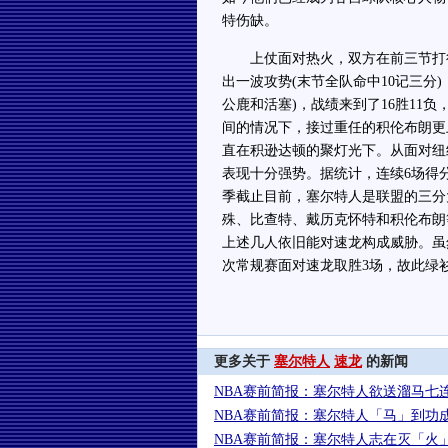
特伤缺。
上仗面对热火，双方在前三节打得
出一波攻势(末节全队命中10记三分
公鹿和活塞)，战绩来到了16胜11
间的情况下，接过重任的积伦布朗更
直在积逊达顿的聚灯光下。从面对纽
表现十分强势。据统计，连续6场得分
季截止目前，塞尔特人是联盟的三分
殊、比查特、戴历克怀特和积伦布朗
上述几人依旧能对速龙构成威胁。虽
次常规赛面对速龙取胜3场，故此绿
更多关于
塞尔特人
速龙
的新闻
NBA赛前简报：塞尔特人欲送溜马七
NBA赛前简报：塞尔特人「马」到功
NBA赛前简报：塞尔特人志在灭「火