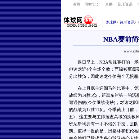
首页
-
即时比分
-
直播
-
足球资讯
-
体球网
>
篮球资讯
>
NBA赛前
www.spbo
週日早上，NBA常规赛打响一场
但速龙近4个主场全败；而绿衫军需
分出胜负，因此速龙今仗完全无惧塞
在上月底主迎溜马的比赛中，凭藉
战绩为14胜5负，距离东岸第一的活
遭遇伤病(今仗继续伤缺)，对速龙影响
的战绩为17胜11负。今季截止目前，速
五)，这主要与主帅拉查高域的执教
班尼斯均拥有一手不俗的中投，是队
朗。值得一提的是，恩格林和积伦布朗
如今他们已经成为各自球队核心人物