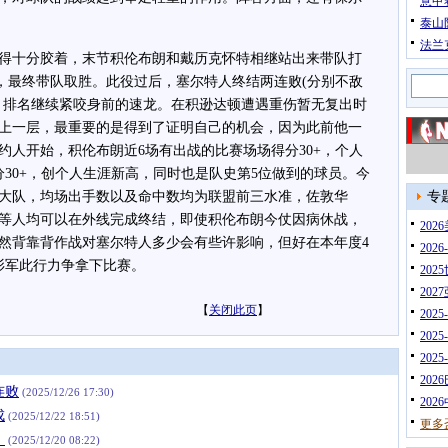
意甲
泰山
法兰
十分胶着，末节积伦布朗和戴历克怀特相继站出来带队打
)，最终带队取胜。此役过后，塞尔特人终结两连败(分别不敌
负，排名继续紧咬身前的速龙。在积逊达顿遭遇重伤暂无复出时
上一层，最重要的是得到了证明自己的机会，因为此前他一
约人开始，积伦布朗近6场有出战的比赛场场得分30+，个人
30+，创个人生涯新高，同时也是队史第5位做到的球员。今
大队，均场出手数以及命中数均为联盟前三水准，佐敦华
专
等人均可以在外线完成终结，即使积伦布朗今仗因病休战，
20
然背靠背作战对塞尔特人多少会有些许影响，但好在本年度4
202
衫军此行力争拿下比赛。
202
202
【
关闭此页
】
202
202
202
202
连败
(2025/12/26 17:30)
202
成
(2025/12/22 18:51)
更多
」
(2025/12/20 08:22)