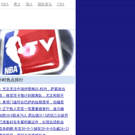
NBA
-
勇士
-
湖人
-
国际篮坛
-
CBA
4小时热点排行
：尤文关注中场伊斯梅尔-科内，萨索洛估
克：格雷茨卡预计到期离队，尤文和那不
：奥塔门迪符合巴萨的短期需求，但穆里
！辽宁铁人官宣一笔重量级签约，迪力穆
制胜10-0双杀76人 恩比德31+5武切三分超乔
已准备好在冬窗积极运作，出现合适机会
杀鹈鹕 布克30+9+5 锡安20+8+6马威24+13