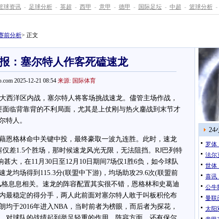
篮球资讯
-
足球分析
-
英超
-
西甲
-
意甲
-
德甲
-
国际足坛
-
中超
-
篮球分析
-
赛前分析
> 正文
简报：塞尔特人作客死磕速龙
.com 2025-12-21 08:54
来源: 国际体育
大西洋区内战，塞尔特人将客场挑战速龙。儘管主场作战，
要面临背靠背的不利局面，尤其是上仗刚与热火鏖战到末节才
尔特人。
2
恩格林命中关键中投，最终豪取一波九连胜。此时，速龙
罗体
塞仅差1.5个胜场，那时候速龙风光无限，无法阻挡。RJ巴列特
法尔
甚大，在11月30日至12月10日期间7场仅1胜6负，如今球队
世体
龙均场得到115.3分(联盟中下游)，均场助攻29.6次(联盟前
喜讯
风格息息相关。速龙的阵容配置其实很不错，恩格林和史葛迪
公牛
内最稳定的得分手，两人此前面对塞尔特人敢于叫板积伦布
曼联
均于2016年进入NBA，当时前者为榜眼，而后者为探花，
太阳双
，对球队的战绩起到举足轻重的作用。阵容方面，还有保尔