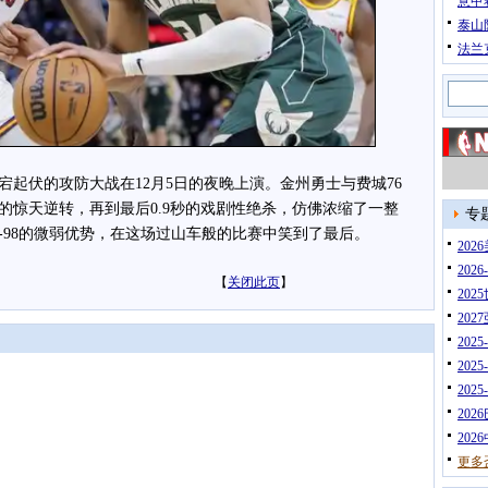
意甲
泰山
法兰
伏的攻防大战在12月5日的夜晚上演。金州勇士与费城76
的惊天逆转，再到最后0.9秒的戏剧性绝杀，仿佛浓缩了一整
专
9-98的微弱优势，在这场过山车般的比赛中笑到了最后。
20
202
【
关闭此页
】
202
202
202
202
202
202
202
更多