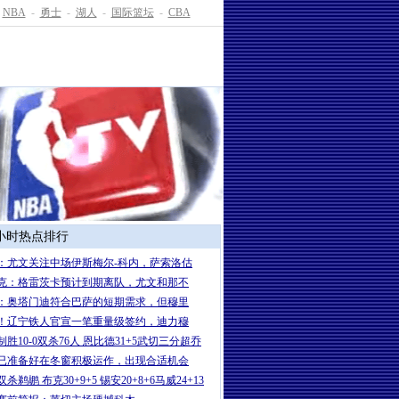
NBA
-
勇士
-
湖人
-
国际篮坛
-
CBA
4小时热点排行
：尤文关注中场伊斯梅尔-科内，萨索洛估
克：格雷茨卡预计到期离队，尤文和那不
：奥塔门迪符合巴萨的短期需求，但穆里
！辽宁铁人官宣一笔重量级签约，迪力穆
制胜10-0双杀76人 恩比德31+5武切三分超乔
已准备好在冬窗积极运作，出现合适机会
杀鹈鹕 布克30+9+5 锡安20+8+6马威24+13