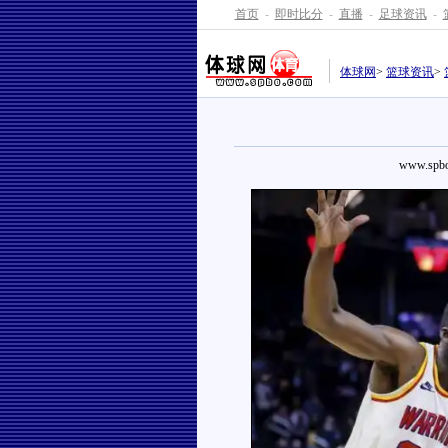
首页
-
即时比分
-
直播
-
足球资讯
-
体球网
>
篮球资讯
>
www.spbo