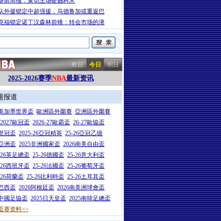
赛前简报：莱切主场硬撼科木
队外援锁定中超强援，马德鲁加或重返巴
克福锁定诺丁汉森林前锋：转会市场的潜
昨日
今日
明日
2025-2026赛季
NBA
最新资讯
题报道
26美加墨世界盃
歐洲區外圍賽
亞洲區外圍賽
6-2027歐冠盃
2026-27歐霸盃
26-27歐協盃
5世冠盃
2025-26亞冠精英
25-26亞冠乙级
7亞洲盃
2025非洲國家盃
2026南美自由盃
5-26英足總盃
25-26德國盃
25-26意大利盃
5-26西班牙盃
25-26法國盃
25-26葡萄牙盃
5-26荷蘭盃
25-26比利時盃
25-26土耳其盃
6巴西盃
2026阿根廷盃
2026南美洲球會盃
6中國足協盃
2025日天皇盃
2025南韓足總盃
盃赛资料>>