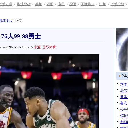
篮球资讯
-
足球分析
-
英超
-
西甲
-
意甲
-
德甲
-
国际足坛
-
中超
-
篮球分析
-
篮球图片
> 正文
76人99-98勇士
.com 2025-12-05 16:35
来源: 国际体育
2
罗体
法尔
世体
喜讯
公牛
曼联
太阳双