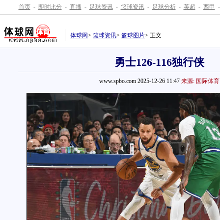
首页
-
即时比分
-
直播
-
足球资讯
-
篮球资讯
-
足球分析
-
英超
-
西甲
-
体球网
>
篮球资讯
>
篮球图片
> 正文
勇士126-116独行侠
www.spbo.com 2025-12-26 11:47
来源: 国际体育