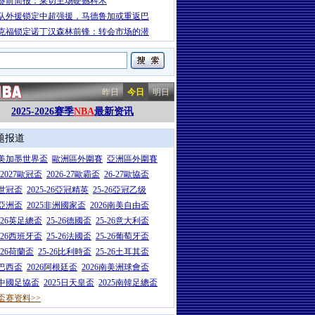
赛前简报：莱切主场硬撼科木
队外援锁定中超强援，马德鲁加或重返巴
克福锁定诺丁汉森林前锋：转会市场的潜
昨日
今日
明日
2025-2026赛季
NBA
最新资讯
题报道
26美加墨世界盃
歐洲區外圍賽
亞洲區外圍賽
6-2027歐冠盃
2026-27歐霸盃
26-27歐協盃
5世冠盃
2025-26亞冠精英
25-26亞冠乙级
7亞洲盃
2025非洲國家盃
2026南美自由盃
5-26英足總盃
25-26德國盃
25-26意大利盃
5-26西班牙盃
25-26法國盃
25-26葡萄牙盃
5-26荷蘭盃
25-26比利時盃
25-26土耳其盃
6巴西盃
2026阿根廷盃
2026南美洲球會盃
6中國足協盃
2025日天皇盃
2025南韓足總盃
盃赛资料>>