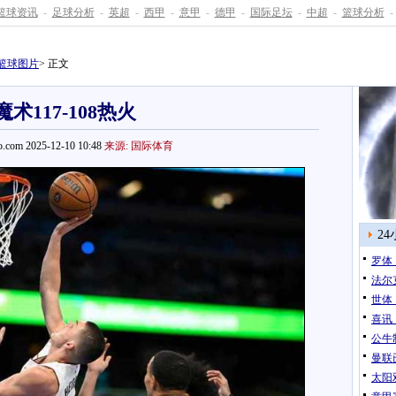
篮球资讯
-
足球分析
-
英超
-
西甲
-
意甲
-
德甲
-
国际足坛
-
中超
-
篮球分析
-
篮球图片
> 正文
魔术117-108热火
.com 2025-12-10 10:48
来源: 国际体育
2
罗体
法尔
世体
喜讯
公牛
曼联
太阳双