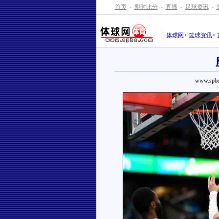
首页
-
即时比分
-
直播
-
足球资讯
-
体球网
>
篮球资讯
>
www.spbo