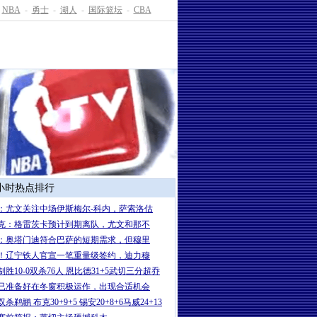
NBA
-
勇士
-
湖人
-
国际篮坛
-
CBA
4小时热点排行
：尤文关注中场伊斯梅尔-科内，萨索洛估
克：格雷茨卡预计到期离队，尤文和那不
：奥塔门迪符合巴萨的短期需求，但穆里
！辽宁铁人官宣一笔重量级签约，迪力穆
制胜10-0双杀76人 恩比德31+5武切三分超乔
已准备好在冬窗积极运作，出现合适机会
杀鹈鹕 布克30+9+5 锡安20+8+6马威24+13