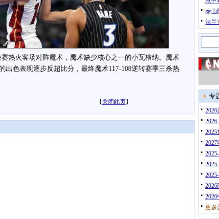
意甲
泰山
法兰
4决赛热火客场对阵魔术，魔术缺少核心之一的小瓦格纳。魔术
的出色表现逐步反超比分，最终魔术117-108逆转赛季三杀热
。
专
【
关闭此页
】
20
202
202
202
202
202
202
202
202
更多