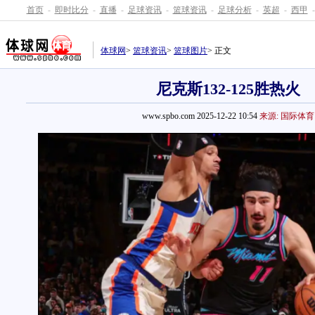
首页
-
即时比分
-
直播
-
足球资讯
-
篮球资讯
-
足球分析
-
英超
-
西甲
-
体球网
>
篮球资讯
>
篮球图片
> 正文
尼克斯132-125胜热火
www.spbo.com 2025-12-22 10:54
来源: 国际体育