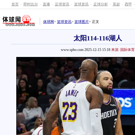
首页
-
即时比分
-
直播
-
足球资讯
-
篮球资讯
-
足球分析
-
英超
-
西甲
-
体球网
>
篮球资讯
>
篮球图片
> 正文
太阳114-116湖人
www.spbo.com 2025-12-15 15:18
来源: 国际体育