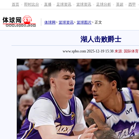
首页
-
即时比分
-
直播
-
足球资讯
-
篮球资讯
-
足球分析
-
英超
-
西甲
-
体球网
>
篮球资讯
>
篮球图片
> 正文
湖人击败爵士
www.spbo.com 2025-12-19 15:38
来源: 国际体育