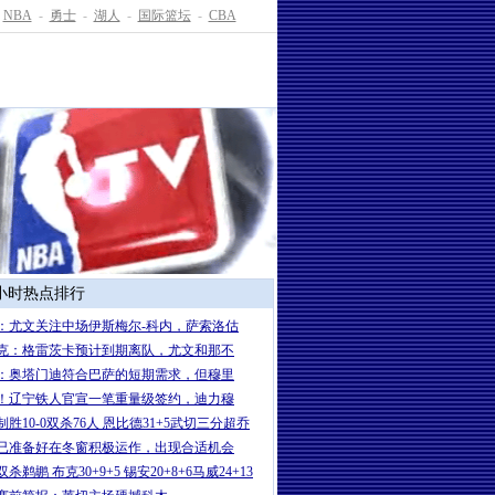
NBA
-
勇士
-
湖人
-
国际篮坛
-
CBA
4小时热点排行
：尤文关注中场伊斯梅尔-科内，萨索洛估
克：格雷茨卡预计到期离队，尤文和那不
：奥塔门迪符合巴萨的短期需求，但穆里
！辽宁铁人官宣一笔重量级签约，迪力穆
制胜10-0双杀76人 恩比德31+5武切三分超乔
已准备好在冬窗积极运作，出现合适机会
杀鹈鹕 布克30+9+5 锡安20+8+6马威24+13