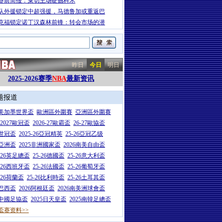
赛前简报：莱切主场硬撼科木
队外援锁定中超强援，马德鲁加或重返巴
克福锁定诺丁汉森林前锋：转会市场的潜
昨日
今日
明日
2025-2026赛季
NBA
最新资讯
题报道
26美加墨世界盃
歐洲區外圍賽
亞洲區外圍賽
6-2027歐冠盃
2026-27歐霸盃
26-27歐協盃
5世冠盃
2025-26亞冠精英
25-26亞冠乙级
7亞洲盃
2025非洲國家盃
2026南美自由盃
5-26英足總盃
25-26德國盃
25-26意大利盃
5-26西班牙盃
25-26法國盃
25-26葡萄牙盃
5-26荷蘭盃
25-26比利時盃
25-26土耳其盃
6巴西盃
2026阿根廷盃
2026南美洲球會盃
6中國足協盃
2025日天皇盃
2025南韓足總盃
盃赛资料>>