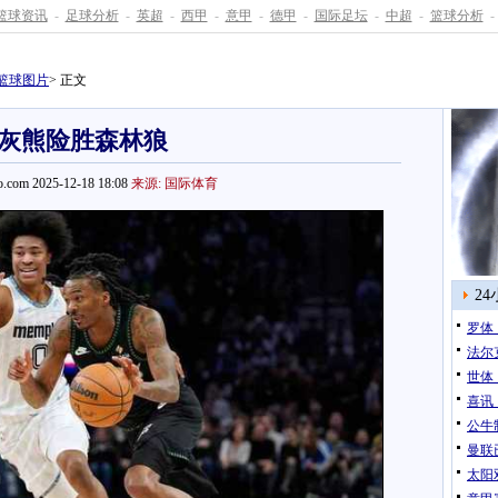
篮球资讯
-
足球分析
-
英超
-
西甲
-
意甲
-
德甲
-
国际足坛
-
中超
-
篮球分析
-
篮球图片
> 正文
灰熊险胜森林狼
.com 2025-12-18 18:08
来源: 国际体育
2
罗体
法尔
世体
喜讯
公牛
曼联
太阳双