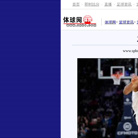
首页
-
即时比分
-
直播
-
足球资讯
-
体球网
>
篮球资讯
>
www.spbo