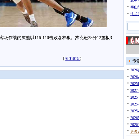
意甲
泰山
法兰
场作战的灰熊以116-110击败森林狼。杰克逊28分12篮板3
【
关闭此页
】
专
20
202
202
202
202
202
202
202
202
更多