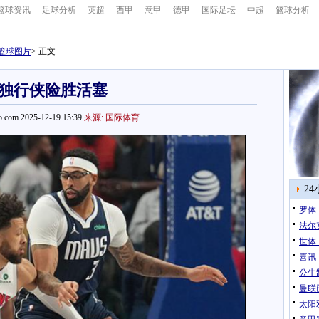
篮球资讯
-
足球分析
-
英超
-
西甲
-
意甲
-
德甲
-
国际足坛
-
中超
-
篮球分析
-
篮球图片
> 正文
独行侠险胜活塞
.com 2025-12-19 15:39
来源: 国际体育
2
罗体
法尔
世体
喜讯
公牛
曼联
太阳双