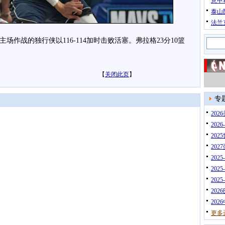
意甲
泰山
法兰
场作战的独行侠以116-114加时击败活塞。弗拉格23分10篮
【
关闭此页
】
专
20
202
202
202
202
202
202
202
202
更多