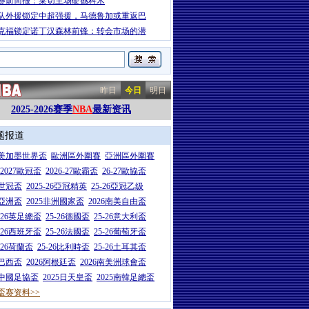
赛前简报：莱切主场硬撼科木
队外援锁定中超强援，马德鲁加或重返巴
克福锁定诺丁汉森林前锋：转会市场的潜
昨日
今日
明日
2025-2026赛季
NBA
最新资讯
题报道
26美加墨世界盃
歐洲區外圍賽
亞洲區外圍賽
6-2027歐冠盃
2026-27歐霸盃
26-27歐協盃
5世冠盃
2025-26亞冠精英
25-26亞冠乙级
7亞洲盃
2025非洲國家盃
2026南美自由盃
5-26英足總盃
25-26德國盃
25-26意大利盃
5-26西班牙盃
25-26法國盃
25-26葡萄牙盃
5-26荷蘭盃
25-26比利時盃
25-26土耳其盃
6巴西盃
2026阿根廷盃
2026南美洲球會盃
6中國足協盃
2025日天皇盃
2025南韓足總盃
盃赛资料>>