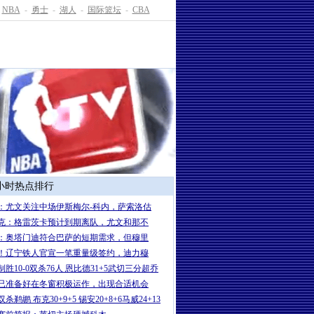
NBA
-
勇士
-
湖人
-
国际篮坛
-
CBA
4小时热点排行
：尤文关注中场伊斯梅尔-科内，萨索洛估
克：格雷茨卡预计到期离队，尤文和那不
：奥塔门迪符合巴萨的短期需求，但穆里
！辽宁铁人官宣一笔重量级签约，迪力穆
制胜10-0双杀76人 恩比德31+5武切三分超乔
已准备好在冬窗积极运作，出现合适机会
杀鹈鹕 布克30+9+5 锡安20+8+6马威24+13