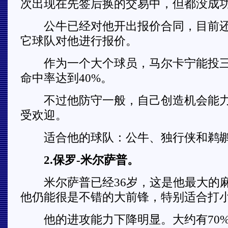
次出现在先签后换的交易中，但都没成
公牛已经对他开出报价合同，目前还
它球队对他进行报价。
作为一个大个球员，马尔卡宁能投三
命中率达到40%。
不过他防守一般，自己创造机会能力
受欢迎。
适合他的球队：公牛、独行侠和鹈
2.保罗-米尔萨普。
米尔萨普已经36岁，这是他最大的麻
他仍能很是不错的大前锋，特别适合打
他的进攻能力下降明显。大约有70%