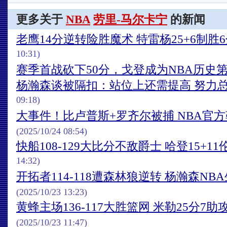
更多关于
NBA
劳里-马尔卡宁
的新闻
老鹰14分逆转险胜魔术 特雷杨25+6制胜6
10:31)
赛季首战砍下50分，戈登成为NBA历史第
杨瀚森谈被隔扣：站位上还需提高 努力
09:18)
大事件！比卢普斯+罗齐尔被捕 NBA官
(2025/10/24 08:54)
快船108-129大比分不敌爵士 哈登15+11
14:32)
开拓者114-118遭森林狼逆转 杨瀚森NB
(2025/10/23 13:23)
黄蜂主场136-117大胜篮网 米勒25分7助
(2025/10/23 11:47)