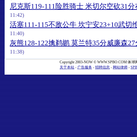
尼克斯119-111险胜骑士 米切尔空砍31
11:42)
活塞111-115不敌公牛 坎宁安23+10武切维
11:40)
灰熊128-122擒鹈鹕 莫兰特35分威廉森2
11:38)
www.spbo.com
Copyright 2003-NOW © WWW.SPBO.COM 体球网 Al
关于本站
-
广告服务
-
招聘信息
-
网站律师
-
SPB