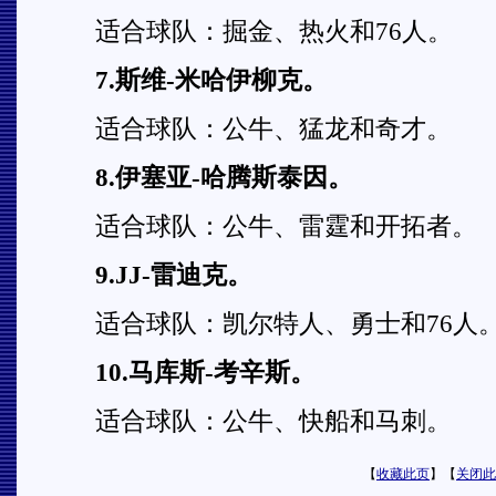
适合球队：掘金、热火和76人。
7.斯维-米哈伊柳克。
适合球队：公牛、猛龙和奇才。
8.伊塞亚-哈腾斯泰因。
适合球队：公牛、雷霆和开拓者。
9.JJ-雷迪克。
适合球队：凯尔特人、勇士和76人
10.马库斯-考辛斯。
适合球队：公牛、快船和马刺。
【
收藏此页
】【
关闭此