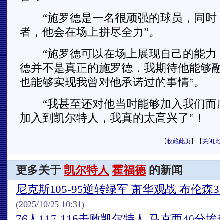
“施罗德是一名很顽强的球员，同时
者，他会在场上拼尽全力”。
“施罗德可以在场上展现自己的能力
德并不是真正的施罗德，我期待他能够
也能够实现我曾对他承诺过的事情”。
“我甚至还对他当时能够加入我们而
加入到凯尔特人，我真的太高兴了”！
【
收藏此页
】【
关闭此
更多关于
凯尔特人
霍福德
的新闻
尼克斯105-95逆转绿军 萧华观战 布伦森3
(2025/10/25 10:31)
76人117-116击败凯尔特人 马克西40分