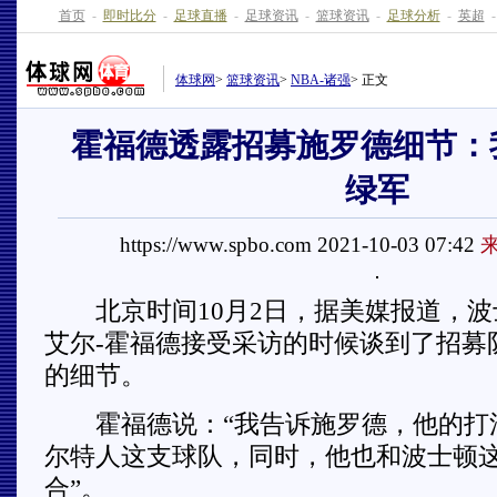
首页
-
即时比分
-
足球直播
-
足球资讯
-
篮球资讯
-
足球分析
-
英超
-
体球网
>
篮球资讯
>
NBA-诸强
> 正文
霍福德透露招募施罗德细节：
绿军
https://www.spbo.com 2021-10-03 07:42
北京时间10月2日，据美媒报道，波
艾尔-霍福德接受采访的时候谈到了招募
的细节。
霍福德说：“我告诉施罗德，他的打
尔特人这支球队，同时，他也和波士顿
合”。