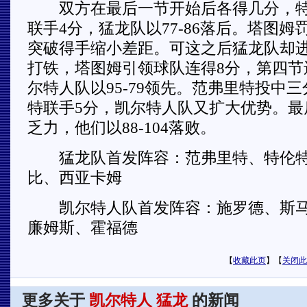
双方在最后一节开始后各得几分，特
联手4分，猛龙队以77-86落后。塔图
突破得手缩小差距。可这之后猛龙队却
打铁，塔图姆引领球队连得8分，第四节还
尔特人队以95-79领先。范弗里特投中
特联手5分，凯尔特人队又扩大优势。最
乏力，他们以88-104落败。
猛龙队首发阵容：范弗里特、特伦特
比、西亚卡姆
凯尔特人队首发阵容：施罗德、斯马特
廉姆斯、霍福德
【
收藏此页
】【
关闭此
更多关于
凯尔特人
猛龙
的新闻