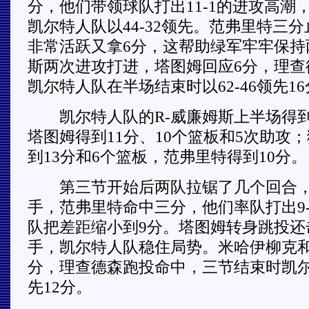
分，他们带领球队打出11-1的进攻高潮，
凯尔特人队以44-32领先。范弗里特三分
非常活跃又拿6分，这帮助绿军牢牢保持
斯两次进攻打进，塔图姆回应6分，理查
凯尔特人队在半场结束时以62-46领先1
凯尔特人队的R-威廉姆斯上半场得到1
塔图姆得到11分、10个篮板和5次助攻
到13分和6个篮板，范弗里特得到10分。
第三节开始后两队拉锯了几个回合，
手，范弗里特命中三分，他们率队打出9
队把差距缩小到9分。塔图姆转身跳投还
手，凯尔特人队稳住局势。米哈伊柳克和
分，理查德森跑投命中，三节结束时凯尔特
先12分。