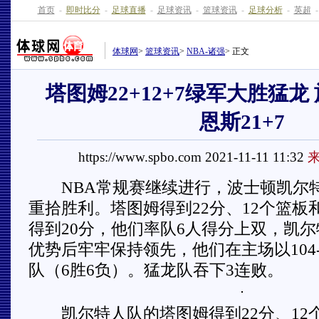
首页
-
即时比分
-
足球直播
-
足球资讯
-
篮球资讯
-
足球分析
-
英超
-
体球网
>
篮球资讯
>
NBA-诸强
> 正文
塔图姆22+12+7绿军大胜猛龙
恩斯21+7
https://www.spbo.com 2021-11-11 11:32
NBA常规赛继续进行，波士顿凯尔特
重拾胜利。塔图姆得到22分、12个篮板
得到20分，他们率队6人得分上双，凯
优势后牢牢保持领先，他们在主场以104
队（6胜6负）。猛龙队吞下3连败。
凯尔特人队的塔图姆得到22分、12个