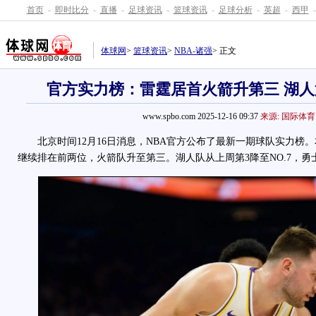
首页
-
即时比分
-
直播
-
足球资讯
-
篮球资讯
-
足球分析
-
英超
-
西甲
-
体球网
>
篮球资讯
>
NBA-诸强
> 正文
官方实力榜：雷霆居首火箭升第三 湖人第
www.spbo.com 2025-12-16 09:37
来源: 国际体育
北京时间12月16日消息，NBA官方公布了最新一期球队实力榜
继续排在前两位，火箭队升至第三。湖人队从上周第3降至NO.7，勇