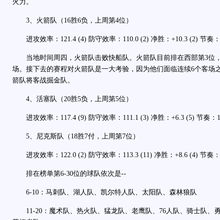
火力。
3、火箭队（16胜6负，上周第4位）
进攻效率：121.4 (4) 防守效率：110.0 (2) 净胜：+10.3 (2) 节奏：98
当地时间周四，火箭队击败快船队。火箭队目前排在西部第3位，
场。接下去的赛程对火箭队是一大考验，因为他们面临连续6个客场
箭队将客战掘金队。
4、活塞队（20胜5负，上周第5位）
进攻效率：117.4 (9) 防守效率：111.1 (3) 净胜：+6.3 (5) 节奏：101
5、尼克斯队（18胜7付，上周第7位）
进攻效率：122.0 (2) 防守效率：113.3 (11) 净胜：+8.6 (4) 节奏：99
排在榜单第6-30位的球队依次是--
6-10：马刺队、湖人队、凯尔特人队、太阳队、森林狼队
11-20：魔术队、热火队、猛龙队、老鹰队、76人队、骑士队、