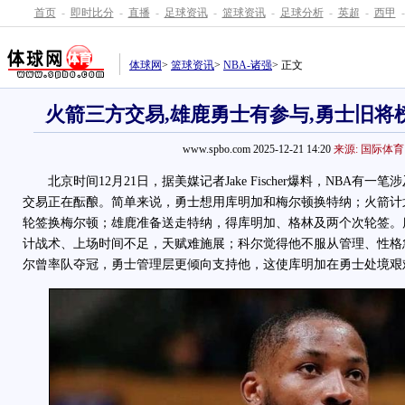
首页
-
即时比分
-
直播
-
足球资讯
-
篮球资讯
-
足球分析
-
英超
-
西甲
-
体球网
>
篮球资讯
>
NBA-诸强
> 正文
火箭三方交易,雄鹿勇士有参与,勇士旧将榜
www.spbo.com 2025-12-21 14:20
来源: 国际体育
北京时间12月21日，据美媒记者Jake Fischer爆料，NBA有
交易正在酝酿。简单来说，勇士想用库明加和梅尔顿换特纳；火箭计
轮签换梅尔顿；雄鹿准备送走特纳，得库明加、格林及两个次轮签。
计战术、上场时间不足，天赋难施展；科尔觉得他不服从管理、性格
尔曾率队夺冠，勇士管理层更倾向支持他，这使库明加在勇士处境艰