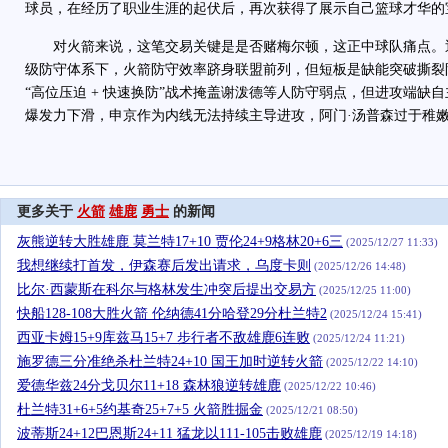
球员，在经历了职业生涯的起伏后，再次获得了展示自己篮球才华的
对火箭来说，这笔交易关键是是否赌梅尔顿，这正中球队痛点。
级防守体系下，火箭防守效率跻身联盟前列，但短板是缺能突破撕裂
“高位压迫 + 快速换防”战术掩盖谢泼德等人防守弱点，但进攻端缺
爆发力下滑，申京作为内线无法持续主导进攻，阿门·汤普森过于稚
更多关于
火箭
雄鹿
勇士
的新闻
灰熊逆转大胜雄鹿 莫兰特17+10 贾伦24+9格林20+6三
(2025/12/27 11:33)
我想继续打首发，伊森赛后发出请求，乌度卡则
(2025/12/26 14:48)
比尔·西蒙斯在科尔与格林发生冲突后提出交易方
(2025/12/25 11:00)
快船128-108大胜火箭 伦纳德41分哈登29分杜兰特2
(2025/12/24 15:41)
西亚卡姆15+9库兹马15+7 步行者不敌雄鹿6连败
(2025/12/24 11:21)
施罗德三分准绝杀杜兰特24+10 国王加时逆转火箭
(2025/12/22 14:10)
爱德华兹24分戈贝尔11+18 森林狼逆转雄鹿
(2025/12/22 10:46)
杜兰特31+6+5约基奇25+7+5 火箭胜掘金
(2025/12/21 08:50)
波蒂斯24+12巴恩斯24+11 猛龙以111-105击败雄鹿
(2025/12/19 14:18)