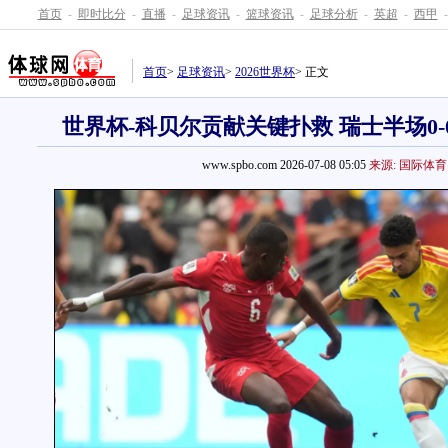
首页
-
即时比分
-
直播
-
足球资讯
-
篮球资讯
-
足球分析
-
英超
-
西甲
-
首页
>
足球资讯
>
2026世界杯
> 正文
世界杯-科贝尔贡献关键扑救 瑞士半场0
www.spbo.com 2026-07-08 05:05
来源: 国际体育