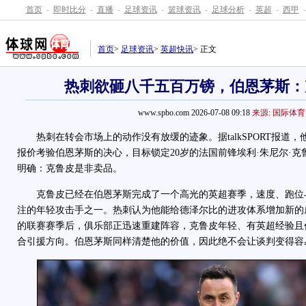
首页
-
即时比分
-
直播
-
足球资讯
-
篮球资讯
-
足球分析
-
英超
-
西甲
-
首页
>
足球资讯
>
英超快讯
> 正文
热刺欲砸八千五百万镑，伯恩茅斯：
www.spbo.com 2026-07-08 09:18
来源: 国际体育
热刺在转会市场上的动作没有放缓的迹象。据talkSPORT报道，他
报价考验伯恩茅斯的决心，目标锁定20岁的法国前锋埃利·朱尼尔·
明确：克鲁皮是非卖品。
克鲁皮已经在伯恩茅斯完成了一个高光的英超赛季，速度、跑位
注的年轻攻击手之一。热刺认为他能给德泽尔比的进攻体系增加新的
的联赛赛季后，俱乐部正迅速重建阵容，克鲁皮年轻、有英超经验且
合引援方向。伯恩茅斯同样清楚他的价值，因此绝不会让谈判变得容