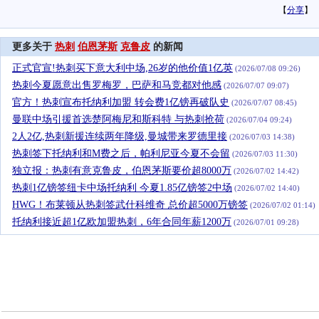
【
分享
】
更多关于
热刺
伯恩茅斯
克鲁皮
的新闻
正式官宣!热刺买下意大利中场,26岁的他价值1亿英
(2026/07/08 09:26)
热刺今夏愿意出售罗梅罗，巴萨和马竞都对他感
(2026/07/07 09:07)
官方！热刺宣布托纳利加盟 转会费1亿镑再破队史
(2026/07/07 08:45)
曼联中场引援首选楚阿梅尼和斯科特 与热刺抢荷
(2026/07/04 09:24)
2人2亿,热刺新援连续两年降级,曼城带来罗德里接
(2026/07/03 14:38)
热刺签下托纳利和M费之后，帕利尼亚今夏不会留
(2026/07/03 11:30)
独立报：热刺有意克鲁皮，伯恩茅斯要价超8000万
(2026/07/02 14:42)
热刺1亿镑签纽卡中场托纳利 今夏1.85亿镑签2中场
(2026/07/02 14:40)
HWG！布莱顿从热刺签武什科维奇 总价超5000万镑签
(2026/07/02 01:14)
托纳利接近超1亿欧加盟热刺，6年合同年薪1200万
(2026/07/01 09:28)