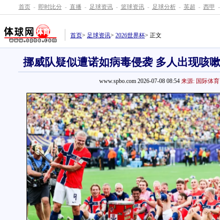
首页
-
即时比分
-
直播
-
足球资讯
-
篮球资讯
-
足球分析
-
英超
-
西甲
-
首页
>
足球资讯
>
2026世界杯
> 正文
挪威队疑似遭诺如病毒侵袭 多人出现咳
www.spbo.com 2026-07-08 08:54
来源: 国际体育