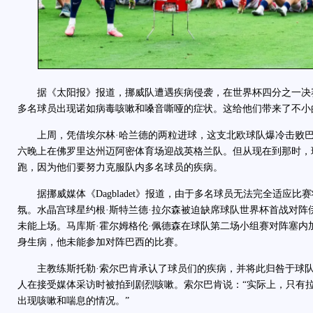
据《太阳报》报道，挪威队遭遇疾病侵袭，在世界杯四分之一决
多名球员出现诺如病毒咳嗽和嗓音嘶哑的症状。这给他们带来了不小
上周，凭借埃尔林·哈兰德的两粒进球，这支北欧球队爆冷击败巴
六晚上在佛罗里达州迈阿密体育场迎战英格兰队。但从现在到那时，
跑，因为他们要努力克服队内多名球员的疾病。
据挪威媒体《Dagbladet》报道，由于多名球员无法完全适应比
氛。水晶宫球星约根·斯特兰德·拉尔森被迫缺席球队世界杯首战对阵
未能上场。马库斯·霍尔姆格伦·佩德森在球队第二场小组赛对阵塞内
身生病，他未能参加对阵巴西的比赛。
主教练斯托勒·索尔巴肯承认了球员们的疾病，并将此归咎于球队
人在接受媒体采访时被拍到剧烈咳嗽。索尔巴肯说：“实际上，只有
出现咳嗽和喘息的情况。”