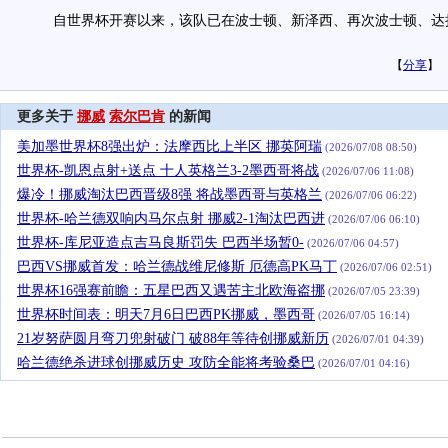
自世界杯开赛以来，该队已在波士顿、新泽西、再次波士顿、达
【
分享
】
更多关于
挪威
索尔巴肯
的新闻
美加墨世界杯8强出炉：法摩西比上半区 挪英阿瑞
(2026/07/08 08:50)
世界杯-凯恩点射+送点 十人英格兰3-2墨西哥将战
(2026/07/06 11:08)
爆冷！挪威淘汰巴西晋级8强 将战墨西哥与英格兰
(2026/07/06 06:22)
世界杯-哈兰德双响内马尔点射 挪威2-1淘汰巴西进
(2026/07/06 06:10)
世界杯-库尼亚造点吉马良斯罚失 巴西半场暂0-
(2026/07/06 04:57)
巴西VS挪威首发：哈兰德战维尼修斯 厄德高PK马丁
(2026/07/06 02:51)
世界杯16强赛前瞻：五星巴西又遇苦主北欧海盗挪
(2026/07/05 23:39)
世界杯时间表：明天7月6日巴西PK挪威，墨西哥
(2026/07/05 16:14)
21岁努萨圆月弯刀兜射破门 破88年等待创挪威新历
(2026/07/01 04:39)
哈兰德绝杀进球创挪威历史 攻防全能将考验桑巴
(2026/07/01 04:16)