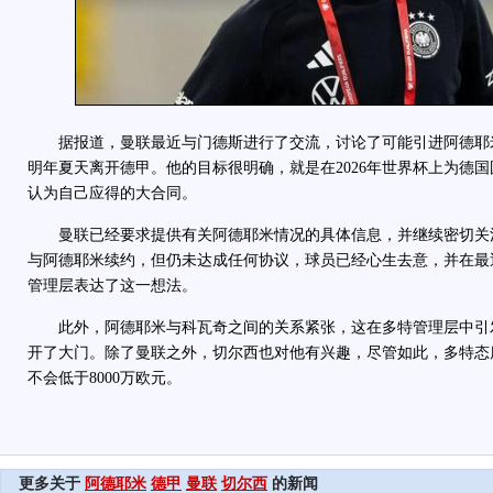
据报道，曼联最近与门德斯进行了交流，讨论了可能引进阿德耶
明年夏天离开德甲。他的目标很明确，就是在2026年世界杯上为德
认为自己应得的大合同。
曼联已经要求提供有关阿德耶米情况的具体信息，并继续密切关
与阿德耶米续约，但仍未达成任何协议，球员已经心生去意，并在最
管理层表达了这一想法。
此外，阿德耶米与科瓦奇之间的关系紧张，这在多特管理层中引
开了大门。除了曼联之外，切尔西也对他有兴趣，尽管如此，多特态
不会低于8000万欧元。
更多关于
阿德耶米
德甲
曼联
切尔西
的新闻