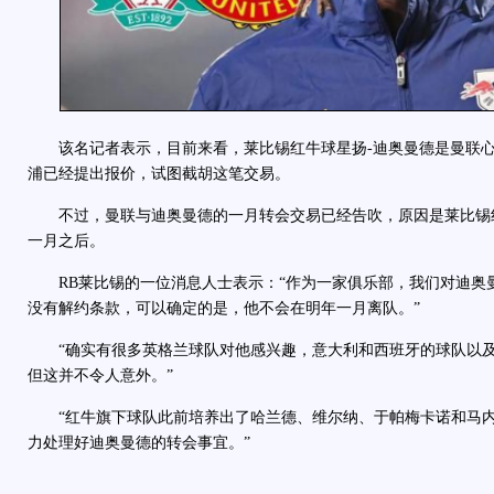
该名记者表示，目前来看，莱比锡红牛球星扬-迪奥曼德是曼联心
浦已经提出报价，试图截胡这笔交易。
不过，曼联与迪奥曼德的一月转会交易已经告吹，原因是莱比锡
一月之后。
RB莱比锡的一位消息人士表示：“作为一家俱乐部，我们对迪奥
没有解约条款，可以确定的是，他不会在明年一月离队。”
“确实有很多英格兰球队对他感兴趣，意大利和西班牙的球队以及
但这并不令人意外。”
“红牛旗下球队此前培养出了哈兰德、维尔纳、于帕梅卡诺和马内
力处理好迪奥曼德的转会事宜。”