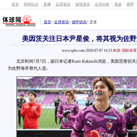
首页
-
即时比分
-
直播
-
足球资讯
-
篮球资讯
-
足球分析
-
英超
-
西甲
-
首页
>
足球资讯
>
德甲快讯
> 正文
美因茨关注日本尹星俊，将其视为佐野
www.spbo.com 2026-07-07 14:23
来源: 国际体育
北京时间7月7日，据日本记者Kazu Kakiuchi消息，美因茨密
为佐野海舟替代人选。