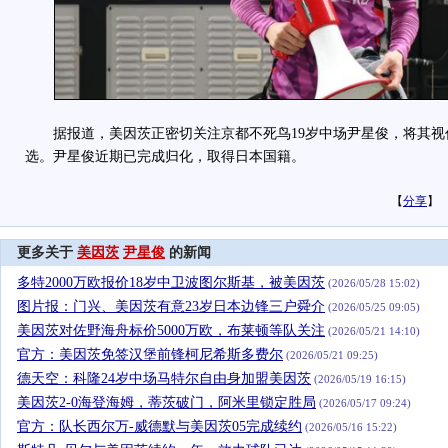
据报道，美因茨正密切关注京都不死鸟19岁中场尹星俊，将其视
选。尹星俊近期已完成归化，取得日本国籍。
【
分享
】
更多关于
美因茨
尹星俊
的新闻
多特2000万欧报价18岁中卫波图尔斯基，被美因茨
(2026/05/28 15:02)
图片报：门兴、美因茨有意23岁日本边锋三户舜介
(2026/05/25 09:05)
美因茨对佐野海舟标价5000万欧，布莱顿等队关注
(2026/05/21 14:10)
官方：美因茨免签汉堡前锋柯尼希斯多费尔
(2026/05/21 09:25)
德天空：科隆24岁中场马特尔自由身加盟美因茨
(2026/05/19 16:15)
美因茨2-0海登海姆，蒂茨破门，阿米里锁定胜局
(2026/05/17 09:24)
官方：队长西尔万-威德默与美因茨05完成续约
(2026/05/16 15:22)