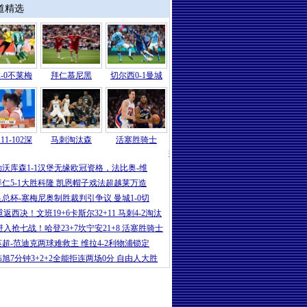
道精选
-0不莱梅
拜仁慕尼黑
切尔西0-1曼城
11-102深
马刺淘汰森
活塞胜骑士
德甲
|
弗赖堡4-1大胜RB莱比锡，金特
勒沃库森1-1汉堡无缘欧冠资格，法比奥-维
拜仁5-1大胜科隆 凯恩帽子戏法超越莱万造
足总杯-塞梅尼奥制胜裁判引争议 曼城1-0切
重返西决！文班19+6卡斯尔32+11 马刺4-2淘汰
进入抢七战！哈登23+7坎宁安21+8 活塞胜骑士
英超-范迪克两球难救主 维拉4-2利物浦锁定
韩旭7分钟3+2+2全能拒连两场0分 自由人大胜