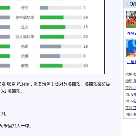
频
多特2
广厦1
德甲
|
德甲
|
赛 联赛 第34轮，海登海姆主场对阵美因茨。美因茨蒂茨破
英超
|
-2 美因茨。
NBA
|
NBA
|
英超
|
一球。
国际
|
阿米里打入一球。