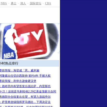
NBA
-
勇士
-
湖人
-
国际篮坛
-
CBA
4小时热点排行
赛前简报：海登咸「恩」威并施
岁阿隆索出任切尔西新帅 签约4年 手握大权
赛前简报：利华古逊食硬汉堡
：德布劳内有望首发出战比萨，内雷斯也
+24+21！这就是马刺给他2.29亿美金顶薪大合同
韦德部分合练复出在望，有望入选战毕尔
：萨里将坐镇指挥罗马德比，下周决定去