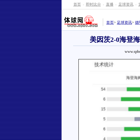
首页
-
即时比分
-
直播
-
足球资讯
-
首页
>
足球资讯
>
德
美因茨2-0海
www.spbo