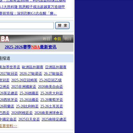
场：兰斯将送别6将，科内加盟RB莱比锡布
5-1大胜科隆 凯恩帽子戏法超越莱万造德甲
A赛前简报：深圳烈豹G1志在醒「狮」
昨日
今日
明日
2025-2026赛季
NBA
最新资讯
题报道
26美加墨世界盃
歐洲區外圍賽
亞洲區外圍賽
6-2027歐冠盃
2026-27歐霸盃
26-27歐協盃
5世冠盃
2025-26亞冠精英
25-26亞冠乙级
7亞洲盃
2025非洲國家盃
2026南美自由盃
5-26英足總盃
25-26德國盃
25-26意大利盃
5-26西班牙盃
25-26法國盃
25-26葡萄牙盃
5-26荷蘭盃
25-26比利時盃
25-26土耳其盃
6巴西盃
2026阿根廷盃
2026南美洲球會盃
6中國足協盃
2025日天皇盃
2025南韓足總盃
盃赛资料>>