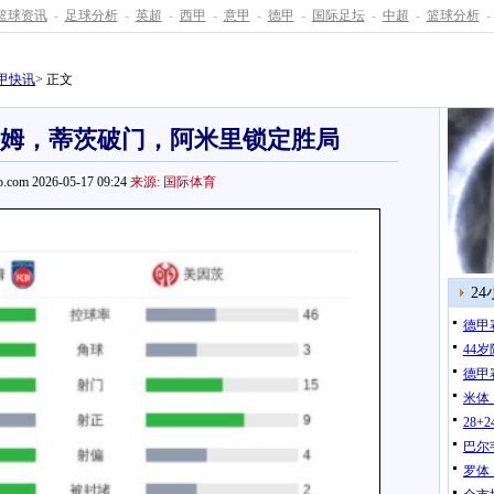
篮球资讯
-
足球分析
-
英超
-
西甲
-
意甲
-
德甲
-
国际足坛
-
中超
-
篮球分析
-
甲快讯
> 正文
登海姆，蒂茨破门，阿米里锁定胜局
.com 2026-05-17 09:24
来源: 国际体育
2
德甲
44
德甲
米体
28
巴尔
罗体