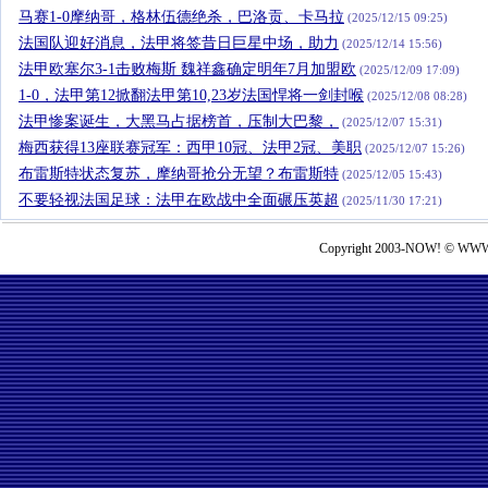
马赛1-0摩纳哥，格林伍德绝杀，巴洛贡、卡马拉
(2025/12/15 09:25)
法国队迎好消息，法甲将签昔日巨星中场，助力
(2025/12/14 15:56)
法甲欧塞尔3-1击败梅斯 魏祥鑫确定明年7月加盟欧
(2025/12/09 17:09)
1-0，法甲第12掀翻法甲第10,23岁法国悍将一剑封喉
(2025/12/08 08:28)
法甲惨案诞生，大黑马占据榜首，压制大巴黎，
(2025/12/07 15:31)
梅西获得13座联赛冠军：西甲10冠、法甲2冠、美职
(2025/12/07 15:26)
布雷斯特状态复苏，摩纳哥抢分无望？布雷斯特
(2025/12/05 15:43)
不要轻视法国足球：法甲在欧战中全面碾压英超
(2025/11/30 17:21)
Copyright 2003-NOW! © WWW