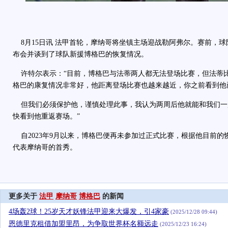
8月15日讯 法甲首轮，摩纳哥将坐镇主场迎战勒阿弗尔。赛前，
布会并谈到了球队新援博格巴的恢复情况。
许特尔表示：“目前，博格巴与法蒂两人都无法登场比赛，但法蒂
格巴的康复情况非常好，他距离登场比赛也越来越近，你之前看到他
但我们必须保护他，谨慎处理此事，我认为两周后他就能和我们一
快看到他重返赛场。”
自2023年9月以来，博格巴便再未参加过正式比赛，根据他目前的
代表摩纳哥的首秀。
更多关于
法甲
摩纳哥
博格巴
的新闻
4场轰2球！25岁天才妖锋法甲迎来大爆发，引4家豪
(2025/12/28 09:44)
恩德里克租借加盟里昂，为争取世界杯名额远走
(2025/12/23 16:24)