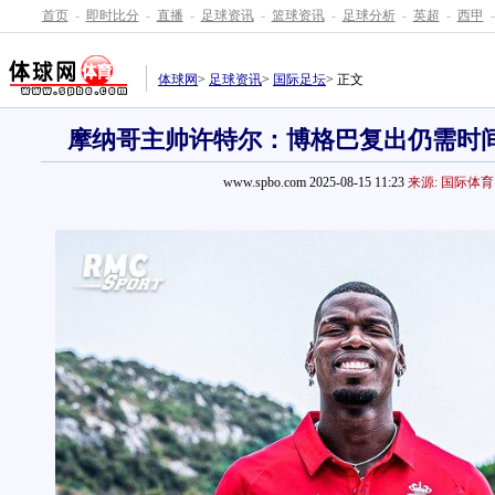
首页
-
即时比分
-
直播
-
足球资讯
-
篮球资讯
-
足球分析
-
英超
-
西甲
-
体球网
>
足球资讯
>
国际足坛
> 正文
摩纳哥主帅许特尔：博格巴复出仍需时
www.spbo.com 2025-08-15 11:23
来源: 国际体育