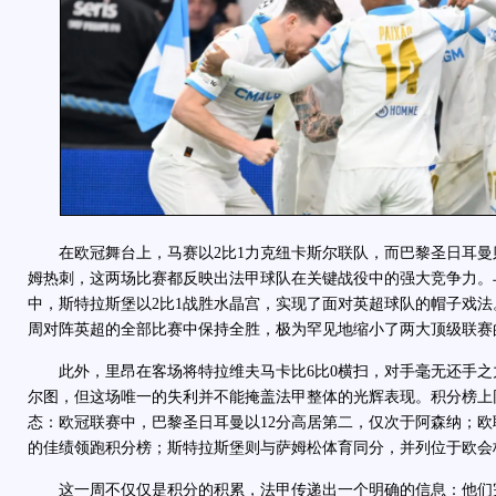
在欧冠舞台上，马赛以2比1力克纽卡斯尔联队，而巴黎圣日耳曼则
姆热刺，这两场比赛都反映出法甲球队在关键战役中的强大竞争力。
中，斯特拉斯堡以2比1战胜水晶宫，实现了面对英超球队的帽子戏
周对阵英超的全部比赛中保持全胜，极为罕见地缩小了两大顶级联赛
此外，里昂在客场将特拉维夫马卡比6比0横扫，对手毫无还手之力
尔图，但这场唯一的失利并不能掩盖法甲整体的光辉表现。积分榜上
态：欧冠联赛中，巴黎圣日耳曼以12分高居第二，仅次于阿森纳；欧
的佳绩领跑积分榜；斯特拉斯堡则与萨姆松体育同分，并列位于欧会
这一周不仅仅是积分的积累，法甲传递出一个明确的信息：他们