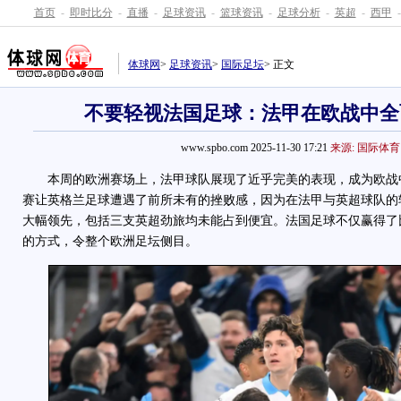
首页
-
即时比分
-
直播
-
足球资讯
-
篮球资讯
-
足球分析
-
英超
-
西甲
-
体球网
>
足球资讯
>
国际足坛
> 正文
不要轻视法国足球：法甲在欧战中全
www.spbo.com 2025-11-30 17:21
来源: 国际体育
本周的欧洲赛场上，法甲球队展现了近乎完美的表现，成为欧战
赛让英格兰足球遭遇了前所未有的挫败感，因为在法甲与英超球队的
大幅领先，包括三支英超劲旅均未能占到便宜。法国足球不仅赢得了
的方式，令整个欧洲足坛侧目。