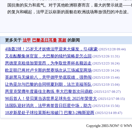
国抗衡的实力和底气。对于其他欧洲联赛而言，最大的警示就是——
的复兴和崛起，法甲正以崭新的面貌在欧洲战场释放强烈的冲击波。
更多关于
法甲
巴黎圣日耳曼
英超
的新闻
4场轰2球！25岁天才妖锋法甲迎来大爆发，引4家豪
(2025/12/28 09:44)
又在酝酿集体官宣，大巴黎的续约策略是怎么回
(2025/12/26 11:31)
恩德里克租借加盟里昂，为争取世界杯名额远走
(2025/12/23 16:24)
欧足联已将对卢卡斯的禁赛场次从三场减至两场
(2025/12/20 14:24)
英超黑马无缘前八，意甲德甲垫底双雄，强势闯
(2025/12/19 15:44)
让热亚尔与巴黎的合同明夏到期，法兰克福等队
(2025/12/19 15:04)
恩里克荣膺年度最佳主教练 率大巴黎首次问鼎欧
(2025/12/17 08:27)
90后首人！登贝莱当选世界足球先生 2025年荣誉大
(2025/12/17 08:15)
法国队迎好消息，法甲将签昔日巨星中场，助力
(2025/12/14 15:56)
18岁新星处子球拉莫斯杜埃破门 巴黎3-2梅斯迎两
(2025/12/14 09:47)
Copyright 2003-NOW! © WWW