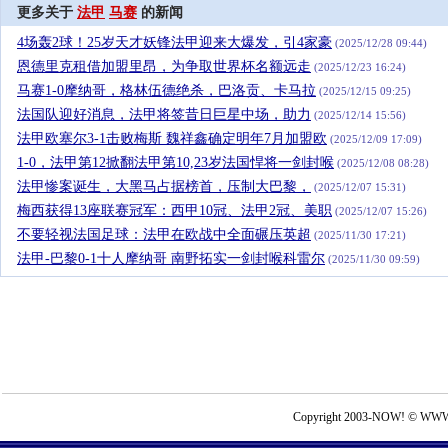
更多关于
法甲
马赛
的新闻
4场轰2球！25岁天才妖锋法甲迎来大爆发，引4家豪
(2025/12/28 09:44)
恩德里克租借加盟里昂，为争取世界杯名额远走
(2025/12/23 16:24)
马赛1-0摩纳哥，格林伍德绝杀，巴洛贡、卡马拉
(2025/12/15 09:25)
法国队迎好消息，法甲将签昔日巨星中场，助力
(2025/12/14 15:56)
法甲欧塞尔3-1击败梅斯 魏祥鑫确定明年7月加盟欧
(2025/12/09 17:09)
1-0，法甲第12掀翻法甲第10,23岁法国悍将一剑封喉
(2025/12/08 08:28)
法甲惨案诞生，大黑马占据榜首，压制大巴黎，
(2025/12/07 15:31)
梅西获得13座联赛冠军：西甲10冠、法甲2冠、美职
(2025/12/07 15:26)
不要轻视法国足球：法甲在欧战中全面碾压英超
(2025/11/30 17:21)
法甲-巴黎0-1十人摩纳哥 南野拓实一剑封喉科雷尔
(2025/11/30 09:59)
Copyright 2003-NOW! © WWW