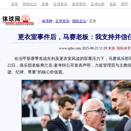
首页
-
即时比分
-
直播
-
足球资讯
-
篮球资讯
-
足球分析
-
英超
-
西甲
-
体球网
>
足球资讯
>
国际足坛
> 正文
更衣室事件后，马赛老板：我支持并信
www.spbo.com 2025-08-23 11:28
来源: 国际体育
在法甲新赛季首战失利及更衣室风波的双重压力下，马赛俱乐部再
22日，俱乐部老板弗兰克-麦考特公开发表声明，力挺管理层与主教
逊、纪律、尊重”的核心价值观。