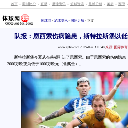
首页
-
即时比分
-
直播
-
足球资讯
-
篮球资讯
-
足球分析
-
英超
-
西甲
-
体球网
>
足球资讯
>
国际足坛
> 正文
队报：恩西索伤病隐患，斯特拉斯堡以低于
www.spbo.com 2025-09-03 10:48
来源: 国际体育
斯特拉斯堡今夏从布莱顿引进了恩西索。由于恩西索的伤病隐患，
2000万欧变为低于1000万欧元（含奖金）。