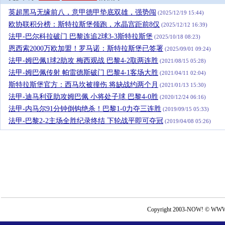
英超黑马无缘前八，意甲德甲垫底双雄，强势闯
(2025/12/19 15:44)
欧协联积分榜：斯特拉斯堡领跑，水晶宫距前8仅
(2025/12/12 16:39)
法甲-巴尔科拉破门 巴黎连追2球3-3斯特拉斯堡
(2025/10/18 08:23)
恩西索2000万欧加盟！罗马诺：斯特拉斯堡已签署
(2025/09/01 09:24)
法甲-姆巴佩1球2助攻 梅西观战 巴黎4-2取两连胜
(2021/08/15 05:28)
法甲-姆巴佩传射 帕雷德斯破门 巴黎4-1客场大胜
(2021/04/11 02:04)
斯特拉斯堡官方：西马坎被撞伤 将缺战约两个月
(2021/01/13 15:30)
法甲-迪马利亚助攻姆巴佩 小将处子球 巴黎4-0胜
(2020/12/24 06:16)
法甲-内马尔91分钟倒钩绝杀！巴黎1-0力夺三连胜
(2019/09/15 05:33)
法甲-巴黎2-2主场全胜纪录终结 下轮战平即可夺冠
(2019/04/08 05:26)
Copyright 2003-NOW! © WWW