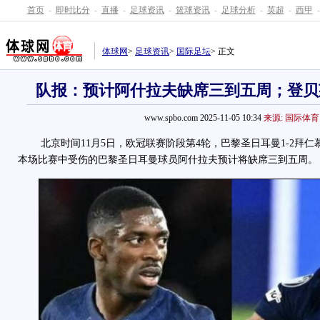
首页
-
即时比分
-
直播
-
足球资讯
-
篮球资讯
-
足球分析
-
英超
-
西甲
-
体球网
>
足球资讯
>
国际足坛
> 正文
队报：预计阿什拉夫缺席三到五周；登贝
www.spbo.com 2025-11-05 10:34
来源: 国际体育
北京时间11月5日，欧冠联赛阶段第4轮，巴黎圣日耳曼1-2拜仁
本场比赛中受伤的巴黎圣日耳曼球员阿什拉夫预计将缺席三到五周。