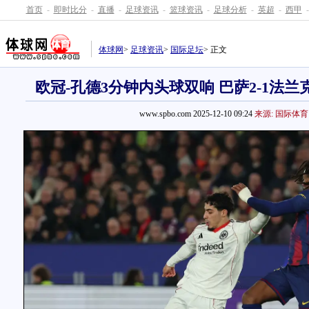
首页
-
即时比分
-
直播
-
足球资讯
-
篮球资讯
-
足球分析
-
英超
-
西甲
-
体球网
>
足球资讯
>
国际足坛
> 正文
欧冠-孔德3分钟内头球双响 巴萨2-1法兰
www.spbo.com 2025-12-10 09:24
来源: 国际体育