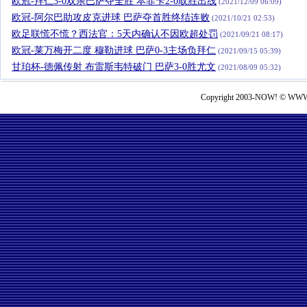
欧冠-拜仁3-0双杀巴萨夺全胜 本菲卡2-0取胜出线
(2021/12/09 06:09)
欧冠-阿尔巴助攻皮克进球 巴萨夺首胜终结连败
(2021/10/21 02:53)
欧足联慌不慌？西法官：5天内确认不因欧超处罚
(2021/09/21 08:17)
欧冠-莱万梅开二度 穆勒进球 巴萨0-3主场负拜仁
(2021/09/15 05:39)
甘珀杯-德佩传射 布雷斯韦特破门 巴萨3-0胜尤文
(2021/08/09 05:32)
Copyright 2003-NOW! © WWW