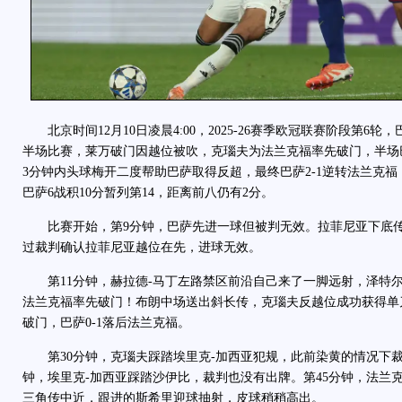
北京时间12月10日凌晨4:00，2025-26赛季欧冠联赛阶段第6
半场比赛，莱万破门因越位被吹，克瑙夫为法兰克福率先破门，半场巴
3分钟内头球梅开二度帮助巴萨取得反超，最终巴萨2-1逆转法兰克福
巴萨6战积10分暂列第14，距离前八仍有2分。
比赛开始，第9分钟，巴萨先进一球但被判无效。拉菲尼亚下底传
过裁判确认拉菲尼亚越位在先，进球无效。
第11分钟，赫拉德-马丁左路禁区前沿自己来了一脚远射，泽特尔
法兰克福率先破门！布朗中场送出斜长传，克瑙夫反越位成功获得单
破门，巴萨0-1落后法兰克福。
第30分钟，克瑙夫踩踏埃里克-加西亚犯规，此前染黄的情况下裁
钟，埃里克-加西亚踩踏沙伊比，裁判也没有出牌。第45分钟，法兰
三角传中近，跟进的斯希里迎球抽射，皮球稍稍高出。