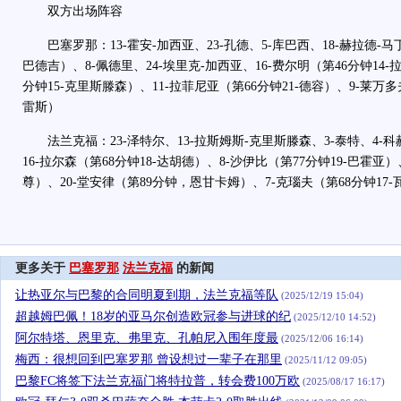
双方出场阵容
巴塞罗那：13-霍安-加西亚、23-孔德、5-库巴西、18-赫拉德-马丁
巴德吉）、8-佩德里、24-埃里克-加西亚、16-费尔明（第46分钟14-
分钟15-克里斯滕森）、11-拉菲尼亚（第66分钟21-德容）、9-莱万多
雷斯）
法兰克福：23-泽特尔、13-拉斯姆斯-克里斯滕森、3-泰特、4-科赫
16-拉尔森（第68分钟18-达胡德）、8-沙伊比（第77分钟19-巴霍亚）、
尊）、20-堂安律（第89分钟，恩甘卡姆）、7-克瑙夫（第68分钟17-
更多关于
巴塞罗那
法兰克福
的新闻
让热亚尔与巴黎的合同明夏到期，法兰克福等队
(2025/12/19 15:04)
超越姆巴佩！18岁的亚马尔创造欧冠参与进球的纪
(2025/12/10 14:52)
阿尔特塔、恩里克、弗里克、孔帕尼入围年度最
(2025/12/06 16:14)
梅西：很想回到巴塞罗那 曾设想过一辈子在那里
(2025/11/12 09:05)
巴黎FC将签下法兰克福门将特拉普，转会费100万欧
(2025/08/17 16:17)