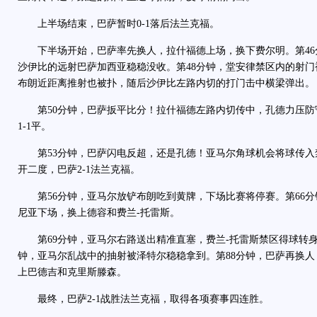
上半场结束，巴萨暂时0-1落后法兰克福。
下半场开始，巴萨率先换人，拉什福德上场，换下费尔明。第46
沙伊比的远射巴萨加西亚稳稳没收。第48分钟，堂安律禁区内的射
布朗近距离推射也被扑，随后沙伊比左路内切的打门击中横梁弹出。
第50分钟，巴萨扳平比分！拉什福德左路内切传中，孔德力压防
1-1平。
第53分钟，巴萨闪电反超，还是孔德！亚马尔角球机会将球传入
开二度，巴萨2-1法兰克福。
第56分钟，亚马尔放铲布朗吃到黄牌，下场比赛将停赛。第66分
尼亚下场，换上德容和费兰-托雷斯。
第69分钟，亚马尔右路送出精准直塞，费兰-托雷斯禁区得球转身
钟，亚马尔乱战中的抽射被泽特尔稳稳拿到。第88分钟，巴萨再换
上巴德吉和克里斯滕森。
最终，巴萨2-1战胜法兰克福，取得各项赛事四连胜。