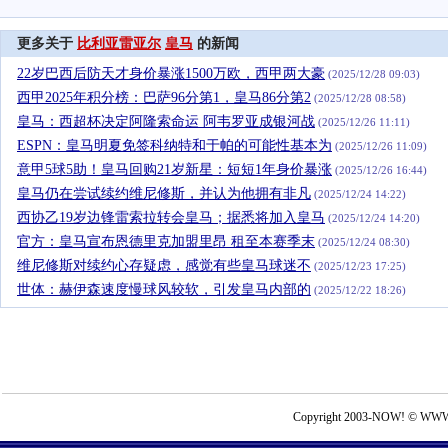
更多关于
比利亚雷亚尔
皇马
的新闻
22岁巴西后防天才身价暴涨1500万欧，西甲两大豪
(2025/12/28 09:03)
西甲2025年积分榜：巴萨96分第1，皇马86分第2
(2025/12/28 08:58)
皇马：西超杯决定阿隆索命运 阿韦罗亚成银河战
(2025/12/26 11:11)
ESPN：皇马明夏免签科纳特和于帕的可能性基本为
(2025/12/26 11:09)
意甲5球5助！皇马回购21岁新星：短短1年身价暴涨
(2025/12/26 16:44)
皇马仍在尝试续约维尼修斯，并认为他拥有非凡
(2025/12/24 14:22)
西协乙19岁边锋雷索拉转会皇马；据悉将加入皇马
(2025/12/24 14:20)
官方：皇马宣布恩德里克加盟里昂 租至本赛季末
(2025/12/24 08:30)
维尼修斯对续约心存疑虑，感觉有些皇马球迷不
(2025/12/23 17:25)
世体：赫伊森速度慢球风较软，引发皇马内部的
(2025/12/22 18:26)
Copyright 2003-NOW! © WWW