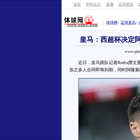
首页
-
即时比分
-
直播
-
足球资讯
-
体球网
>
足球资讯
>
皇马：西超杯决定阿
www.spbo
近日，皇马跟队记者Rodra撰文
加之多人合同即将到期，同时阿隆索