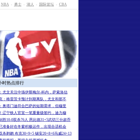
NBA
-
勇士
-
湖人
-
国际篮坛
-
CBA
4小时热点排行
：尤文关注中场伊斯梅尔-科内，萨索洛估
克：格雷茨卡预计到期离队，尤文和那不
：奥塔门迪符合巴萨的短期需求，但穆里
！辽宁铁人官宣一笔重量级签约，迪力穆
制胜10-0双杀76人 恩比德31+5武切三分超乔
已准备好在冬窗积极运作，出现合适机会
杀鹈鹕 布克30+9+5 锡安20+8+6马威24+13