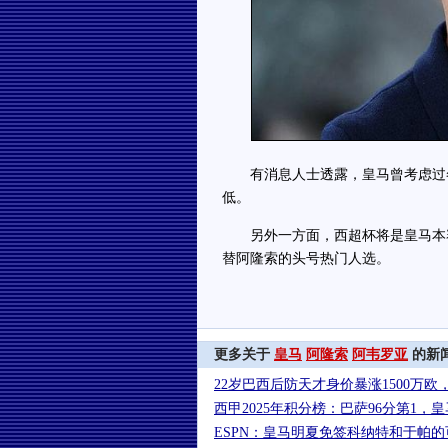
有消息人士透露，皇马曾考虑过冬
低。
另外一方面，西超杯将是皇马本赛
替阿隆索的头号热门人选。
更多关于
皇马
阿隆索
阿韦罗亚
的新
22岁巴西后防天才身价暴涨1500万
西甲2025年积分榜：巴萨96分第1，皇
ESPN：皇马明夏免签科纳特和于帕