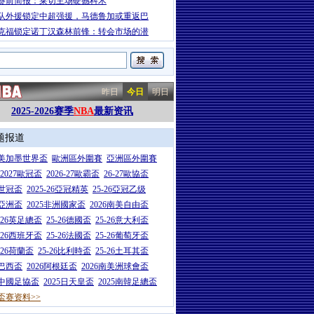
赛前简报：莱切主场硬撼科木
队外援锁定中超强援，马德鲁加或重返巴
克福锁定诺丁汉森林前锋：转会市场的潜
昨日
今日
明日
2025-2026赛季
NBA
最新资讯
题报道
26美加墨世界盃
歐洲區外圍賽
亞洲區外圍賽
6-2027歐冠盃
2026-27歐霸盃
26-27歐協盃
5世冠盃
2025-26亞冠精英
25-26亞冠乙级
7亞洲盃
2025非洲國家盃
2026南美自由盃
5-26英足總盃
25-26德國盃
25-26意大利盃
5-26西班牙盃
25-26法國盃
25-26葡萄牙盃
5-26荷蘭盃
25-26比利時盃
25-26土耳其盃
6巴西盃
2026阿根廷盃
2026南美洲球會盃
6中國足協盃
2025日天皇盃
2025南韓足總盃
盃赛资料>>