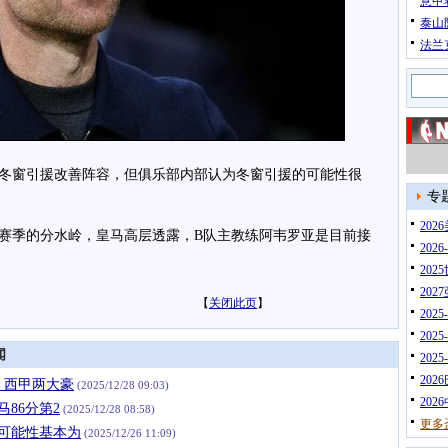
意甲
泰山
法兰
窗引援改善阵容，但俱乐部内部认为冬窗引援的可能性很
专
20
季的分水岭，皇马高层透露，B队主教练阿韦罗亚是目前接
202
202
202
【
关闭此页
】
202
202
闻
202
202
欧，西甲两大豪
(2025/12/28 09:03)
202
马86分第2
(2025/12/28 08:58)
更多
的可能性基本为
(2025/12/26 11:09)