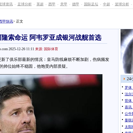
篮球资讯
-
足球分析
-
英超
-
西甲
-
意甲
-
德甲
-
国际足坛
-
中超
-
篮球分析
-
西甲快讯
> 正文
隆索命运 阿韦罗亚成银河战舰首选
.com 2025-12-26 11:11
来源: 国际体育
更新了俱乐部最新的情况：皇马防线麻烦不断加剧，伤病频发
的帅位始终不稳固，他饱受内部质疑。
2
罗体
法尔
世体
喜讯
公牛
曼联
太阳双