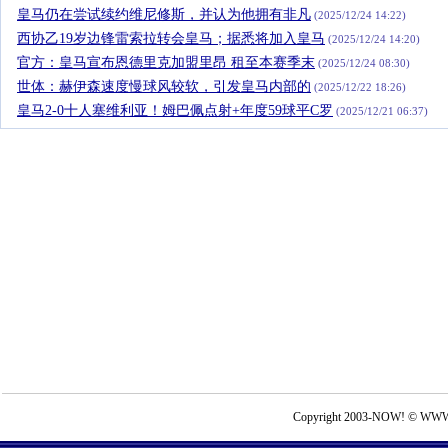
皇马仍在尝试续约维尼修斯，并认为他拥有非凡
(2025/12/24 14:22)
西协乙19岁边锋雷索拉转会皇马；据悉将加入皇马
(2025/12/24 14:20)
官方：皇马宣布恩德里克加盟里昂 租至本赛季末
(2025/12/24 08:30)
世体：赫伊森速度慢球风较软，引发皇马内部的
(2025/12/22 18:26)
皇马2-0十人塞维利亚！姆巴佩点射+年度59球平C罗
(2025/12/21 06:37)
Copyright 2003-NOW! © WWW