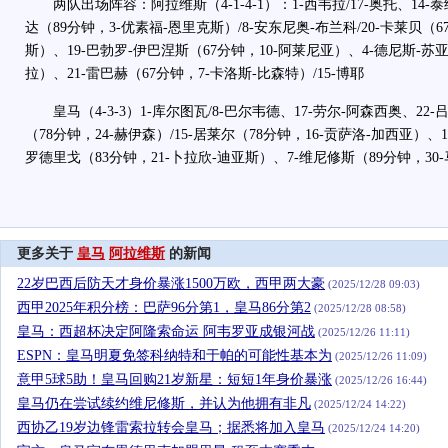
两队出场阵容：阿拉维斯（4-1-4-1）：1-西韦拉/17-奥托、14-泰
达（89分钟，3-优素福-恩里克斯）/8-安东尼奥-布兰科/20-卡莱贝（6
斯）、19-巴勃罗-伊巴涅斯（67分钟，10-阿莱尼亚）、4-德尼斯-苏
拉）、21-雷巴赫（67分钟，7-卡洛斯-比森特）/15-博耶
皇马（4-3-3）1-库尔图瓦/8-巴尔韦德、17-劳尔-阿森西奥、22-
（78分钟，24-赫伊森）/15-居莱尔（78分钟，16-贡萨洛-加西亚）、1
罗德里戈（83分钟，21-卜拉欣-迪亚斯）、7-维尼修斯（89分钟，30
更多关于
皇马
阿拉维斯
的新闻
22岁巴西后防天才身价暴涨1500万欧，西甲两大豪
(2025/12/28 09:03)
西甲2025年积分榜：巴萨96分第1，皇马86分第2
(2025/12/28 08:58)
皇马：西超杯决定阿隆索命运 阿韦罗亚成银河战
(2025/12/26 11:11)
ESPN：皇马明夏免签科纳特和于帕的可能性基本为
(2025/12/26 11:09)
意甲5球5助！皇马回购21岁新星：短短1年身价暴涨
(2025/12/26 16:44)
皇马仍在尝试续约维尼修斯，并认为他拥有非凡
(2025/12/24 14:22)
西协乙19岁边锋雷索拉转会皇马；据悉将加入皇马
(2025/12/24 14:20)