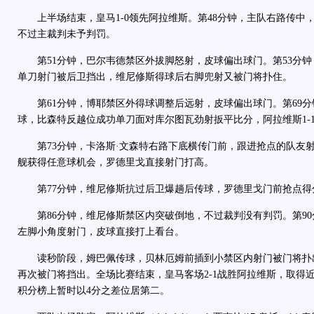
上半场结束，皇马1-0领先阿拉维斯。第48分钟，主队右路传中
不过主裁判未予判罚。
第51分钟，巴尔韦德禁区外拔脚怒射，皮球偏出球门。第53分钟
单刀射门被后卫挡出，维尼修斯得球后右脚兜射又被门将扑住。
第61分钟，博耶禁区外得球调整后远射，皮球偏出球门。第69分
球，比森特反越位成功单刀面对库尔图瓦劲射扳平比分，阿拉维斯1-
第73分钟，卡洛斯·文森特右路下底横传门前，跟进抢点的队友射
舰获得任意球机会，罗德里戈直接射门打高。
第77分钟，维尼修斯抗过后卫爆趟后传球，罗德里戈门前抢点得分
第86分钟，维尼修斯禁区内突破倒地，不过裁判没有判罚。第90
左脚小角度射门，皮球直接打上看台。
读秒阶段，姆巴佩传球，贝林厄姆前插到小禁区内射门被门将扑
再次被门将挡出。全场比赛结束，皇马客场2-1战胜阿拉维斯，取得
积分榜上暂时以4分之差位居第二。