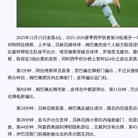
2025年12月15日凌晨4点，2025-2026赛季西甲联赛第16轮展
对阵阿拉维斯。上半场，贝林厄姆传球，姆巴佩凭借个人能力取得进
比森特帮助主队扳平比分。维尼修斯突破后传球，罗德里戈建功。最终
斯，取得近3场比赛的首胜，同时西甲积分榜上暂时以4分之差位居第
第2分钟，阿拉维斯球员直塞，雷巴赫左脚射门偏出，不过从慢镜
两分钟后，姆巴佩禁区内左脚射门，皮球偏出远门柱。
第8分钟，姆巴佩右脚兜射，皮球击中横梁弹出。第11分钟，巴
右脚低射偏出。
第24分钟，贝林厄姆直塞，姆巴佩反越位成功，随后内切虚晃后右
第28分钟，皇马开出任意球，贝林厄姆小禁区内端射破门，但是
效。第44分钟，阿森西奥踢到博耶隐私部位，主裁判没有出牌。第4
球，伊巴涅斯门前捅射被出击的库尔图瓦挡出。