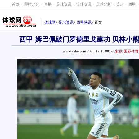
首页
-
即时比分
-
直播
-
足球资讯
-
篮球资讯
-
足球分析
-
英超
-
西甲
-
体球网
>
足球资讯
>
西甲快讯
> 正文
西甲-姆巴佩破门罗德里戈建功 贝林小熊
www.spbo.com 2025-12-15 08:57
来源: 国际体育