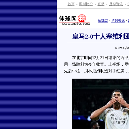
首页
-
即时比分
-
直播
-
足球资讯
-
体球网
>
足球资讯
>
皇马2-0十人塞维利
www.spbo
在北京时间12月21日结束的西甲第
用一场胜利为今年收官。上半场，罗
先后中柱，贝林厄姆制造对手红牌，