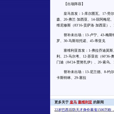
【出场阵容】
皇马首发：1-库尔图瓦、17-劳尔·阿
森、20-弗兰·加西亚、14-琼阿梅尼、
维尼修斯（83'16-贡萨洛·加西亚）、
替补未出场：13-卢宁、43-梅斯特雷
罗、30-马斯坦托诺、45-蒂亚戈
塞维利亚首发：1-弗拉乔迪莫斯、16
利、23-马尔考、12-苏亚佐（60'36
门迪（84'24-贾努扎伊）、20-索乌、
替补未出场：13-尼兰德、8-约尔丹、
卡斯特林、29-塞拉
更多关于
皇马
塞维利亚
的新闻
22岁巴西后防天才身价暴涨1500万