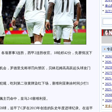
意甲
泰山
法兰
专
项赛事3连胜，西甲2连胜收官。18轮积42分，先赛情况下
20
202
202
机会，罗德里戈将球罚向禁区，贝林厄姆高高跃起头球攻门
202
202
犯规，吃到第二张黄牌染红下场，塞维利亚剩余时间少打1
202
202
202
主罚命中，皇马2-0塞维利亚。
202
更多
球，追平了C罗在2013年创造的队史年度进球纪录。在追平