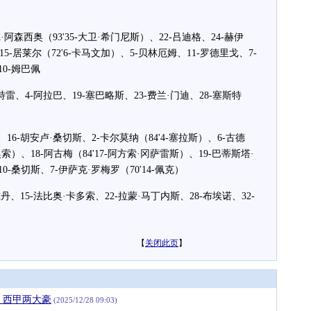
森西奥（93'35-大卫·希门尼斯）、22-吕迪格、24-赫伊
15-居莱尔（72'6-卡马文加）、5-贝林厄姆、11-罗德里戈、7-
10-姆巴佩
、4-阿拉巴、19-塞巴略斯、23-费兰·门迪、28-塞斯特
-胡安卢·桑切斯、2-卡尔莫纳（84'4-塞拉斯）、6-古德
-奥索）、18-阿古梅（84'17-阿方索·冈萨雷斯）、19-巴蒂斯塔·
10-桑切斯、7-伊萨克·罗梅罗（70'14-佩克）
15-法比奥·卡多索、22-拉蒙·马丁内斯、28-布埃诺、32-
【
关闭此页
】
欧，西甲两大豪
(2025/12/28 09:03)