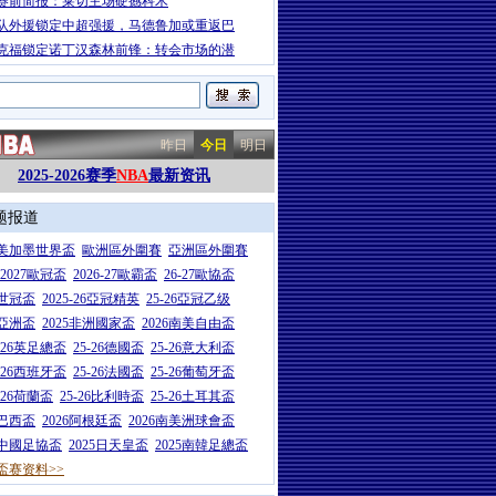
赛前简报：莱切主场硬撼科木
队外援锁定中超强援，马德鲁加或重返巴
克福锁定诺丁汉森林前锋：转会市场的潜
昨日
今日
明日
2025-2026赛季
NBA
最新资讯
题报道
26美加墨世界盃
歐洲區外圍賽
亞洲區外圍賽
6-2027歐冠盃
2026-27歐霸盃
26-27歐協盃
5世冠盃
2025-26亞冠精英
25-26亞冠乙级
7亞洲盃
2025非洲國家盃
2026南美自由盃
5-26英足總盃
25-26德國盃
25-26意大利盃
5-26西班牙盃
25-26法國盃
25-26葡萄牙盃
5-26荷蘭盃
25-26比利時盃
25-26土耳其盃
6巴西盃
2026阿根廷盃
2026南美洲球會盃
6中國足協盃
2025日天皇盃
2025南韓足總盃
盃赛资料>>