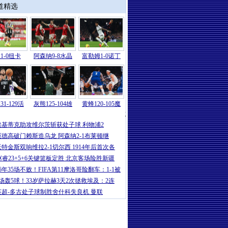
道精选
1-0纽卡
阿森纳9-8水晶
富勒姆1-0诺丁
31-129活
灰熊125-104雄
黄蜂120-105魔
意甲
|
卡卢卢破门伊尔迪兹建功 尤文2-
埃基蒂克助攻维尔茨斩获处子球 利物浦2
厄德高破门赖斯造乌龙 阿森纳2-1布莱顿继
沃特金斯双响维拉2-1切尔西 1914年后首次各
赵睿23+5+6关键篮板定胜 北京客场险胜新疆
16年35场不败！FIFA第11摩洛哥险翻车：1-1被
5场轰5球！33岁萨拉赫3天2次拯救埃及：2连
英超-多古处子球制胜舍什科失良机 曼联