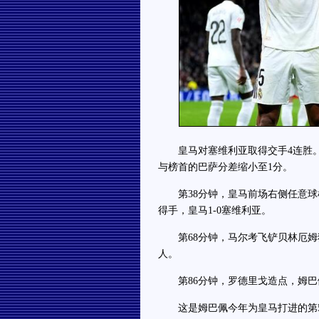
皇马对塞维利亚取得交手4连胜。各
与榜首的巴萨分差缩小至1分。
第38分钟，皇马前场右侧任意球
得手，皇马1-0塞维利亚。
第68分钟，马尔考飞铲贝林厄姆
人。
第86分钟，罗德里戈造点，姆巴佩
这是姆巴佩今年为皇马打进的第59