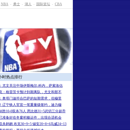
NBA
-
勇士
-
湖人
-
国际篮坛
-
CBA
4小时热点排行
：尤文关注中场伊斯梅尔-科内，萨索洛估
克：格雷茨卡预计到期离队，尤文和那不
：奥塔门迪符合巴萨的短期需求，但穆里
！辽宁铁人官宣一笔重量级签约，迪力穆
制胜10-0双杀76人 恩比德31+5武切三分超乔
已准备好在冬窗积极运作，出现合适机会
杀鹈鹕 布克30+9+5 锡安20+8+6马威24+13