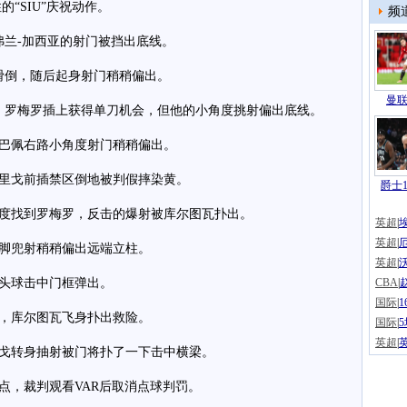
“SIU”庆祝动作。
频
兰-加西亚的射门被挡出底线。
倒，随后起身射门稍稍偏出。
曼联
罗梅罗插上获得单刀机会，但他的小角度挑射偏出底线。
巴佩右路小角度射门稍稍偏出。
里戈前插禁区倒地被判假摔染黄。
爵士1
度找到罗梅罗，反击的爆射被库尔图瓦扑出。
英超
|
英超
|
脚兜射稍稍偏出远端立柱。
英超
|
头球击中门框弹出。
CBA
|
国际
|
，库尔图瓦飞身扑出救险。
国际
|
英超
|
戈转身抽射被门将扑了一下击中横梁。
，裁判观看VAR后取消点球判罚。