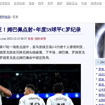
篮球资讯
-
足球分析
-
英超
-
西甲
-
意甲
-
德甲
-
国际足坛
-
中超
-
篮球分析
-
西甲快讯
> 正文
亚！姆巴佩点射+年度59球平C罗纪录
.com 2025-12-21 06:37
来源: 国际体育
17轮一场焦点战中，皇马坐镇主场2-0力挫十人塞维利亚，
德里戈助攻贝林厄姆头槌破僵。下半场，姆巴佩、罗德里戈
罗德里戈造点姆巴佩命中锁定胜局。
2
罗体
法尔
世体
喜讯
公牛
曼联
太阳双