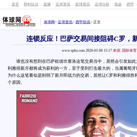
首页
-
即时比分
-
直播
-
足球资讯
-
篮球资讯
-
足球分析
-
英超
-
西甲
-
体球网
>
足球资讯
>
西甲快讯
> 正文
连锁反应！巴萨交易间接阻碍C罗，
www.spbo.com 2026-01-06 15:17
来源: 国际体育
谁也没有想到在巴萨租借坎塞洛这笔交易当中，居然会引发如此
利雅得新月都将成为获利的一方，至于受到打击最大的，当属葡萄牙
为什么这笔看似是削弱了新月即战力的交易，居然让C罗和利雅得胜
个原因。