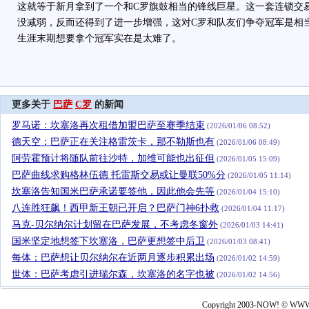
这就等于新月拿到了一个和C罗旗鼓相当的锋线巨星。这一套连锁交
没减弱，反而还得到了进一步增强，这对C罗和队友们争夺冠军是相
生涯末期想要拿个冠军实在是太难了。
更多关于
巴萨
C罗
的新闻
罗马诺：坎塞洛再次租借加盟巴萨至赛季结束
(2026/01/06 08:52)
德天空：巴萨正在关注格雷茨卡，那不勒斯也有
(2026/01/06 08:49)
阿劳霍预计将随队前往沙特，加维可能也出征但
(2026/01/05 15:09)
巴萨曲线求购格林伍德 托雷斯交易或让曼联50%分
(2026/01/05 11:14)
坎塞洛告知国米巴萨承诺要签他，因此他会先等
(2026/01/04 15:10)
八连胜狂飙！西甲新王朝已开启？巴萨门神6扑救
(2026/01/04 11:17)
马克-贝尔纳尔计划留在巴萨发展，不考虑冬窗外
(2026/01/03 14:41)
国米坚定地想签下坎塞洛，巴萨更想签中后卫
(2026/01/03 08:41)
每体：巴萨想让贝尔纳尔在近两月逐步积累出场
(2026/01/02 14:59)
世体：巴萨考虑引进瑞尔森，坎塞洛的名字也被
(2026/01/02 14:56)
Copyright 2003-NOW! © WWW