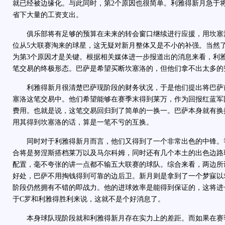
就已经被边缘化。与此同时，第2个原因也很简单。利雅得新月急于
省下大量的工资支出。
俱乐部将有足够的预算在未来的转会窗口继续进行应援，用坎塞洛
位从5大联赛淘来的球星，这无疑对新月整体又是不小的补强。当然
为第3个原因才是关键。根据相关媒体进一步报道出的消息来看，利
笔交易的终极形态。巴萨是希望买断坎塞洛的，但他们拿不出太多的
利雅得新月很清楚巴萨现阶段的财务状况，于是他们提出将巴萨
塞洛这笔交易中。他们希望能够在赛季末得到莱万，作为回报红蓝军
费用。也就是说，这笔交易回归到了简单的一换一。巴萨本身就有换
用其得到坎塞洛的话，算是一笔不亏的互换。
同时对于利雅得新月而言，他们又得到了一个非常出色的中锋。
合将是努涅斯搭档莱万以及马尔科姆，同时还有几个本土的出色边路
配置，毫不夸张的讲一点都不输五大联赛的球队。综合来看，两边所
好处，巴萨不用掏钱得到可靠的边后卫。新月则是拿到了一个梦寐以
阶段仍然拥有不错的即战力。他的进球效率是能得到保证的，这将进
于C罗和利雅得胜利来说，这就不是个好消息了。
本身球队现阶段就和利雅得新月存在实力上的差距。而如果在赛